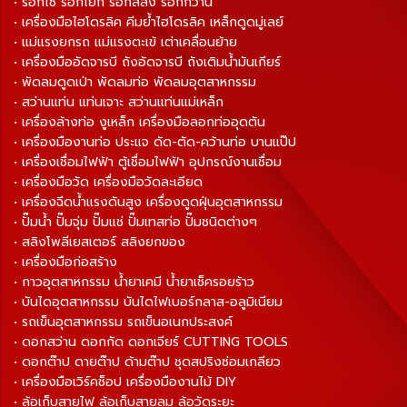
• รอกโซ่ รอกโยก รอกสลิง รอกกว้าน
• เครื่องมือไฮโดรลิค คีมย้ำไฮโดรลิค เหล็กดูดมู่เลย์
• แม่แรงยกรถ แม่แรงตะเข้ เต่าเคลื่อนย้าย
• เครื่องมืออัดจารบี ถังอัดจารบี ถังเติมน้ำมันเกียร์
• พัดลมดูดเป่า พัดลมท่อ พัดลมอุตสาหกรรม
• สว่านแท่น แท่นเจาะ สว่านแท่นแม่เหล็ก
• เครื่องล้างท่อ งูเหล็ก เครื่องมือลอกท่ออุดตัน
• เครื่องมืองานท่อ ประแจ ดัด-ตัด-คว้านท่อ บานแป๊ป
• เครื่องเชื่อมไฟฟ้า ตู้เชื่อมไฟฟ้า อุปกรณ์งานเชื่อม
• เครื่องมือวัด เครื่องมือวัดละเอียด
• เครื่องฉีดน้ำแรงดันสูง เครื่องดูดฝุ่นอุตสาหกรรม
• ปั๊มน้ำ ปั๊มจุ่ม ปั๊มแช่ ปั๊มเทสท่อ ปั๊มชนิดต่างๆ
• สลิงโพลีเยสเตอร์ สลิงยกของ
• เครื่องมือก่อสร้าง
• กาวอุตสาหกรรม น้ำยาเคมี น้ำยาเช็ครอยร้าว
• บันไดอุตสาหกรรม บันไดไฟเบอร์กลาส-อลูมิเนียม
• รถเข็นอุตสาหกรรม รถเข็นอเนกประสงค์
• ดอกสว่าน ดอกกัด ดอกเจียร์ CUTTING TOOLS
• ดอกต๊าป ดายต๊าป ด้ามต๊าป ชุดสปริงซ่อมเกลียว
• เครื่องมือเวิร์คช็อป เครื่องมืองานไม้ DIY
• ล้อเก็บสายไฟ ล้อเก็บสายลม ล้อวัดระยะ