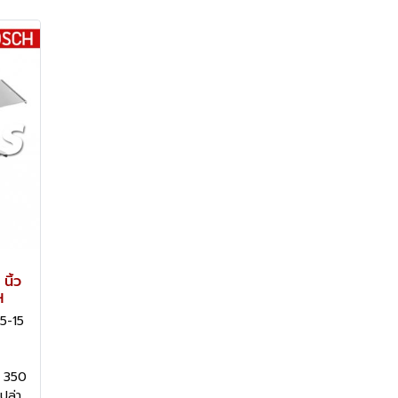
นิ้ว
H
5-15
ฟ 350
ปล่า