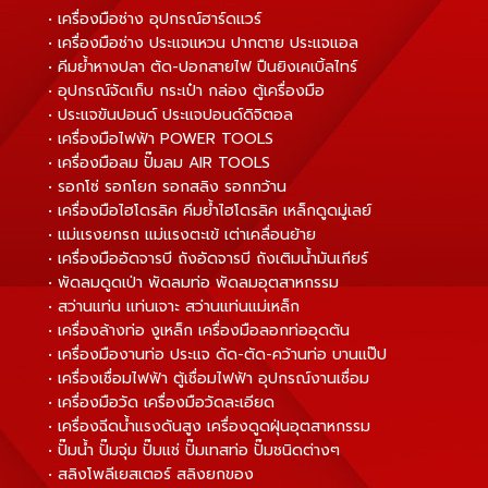
• เครื่องมือช่าง อุปกรณ์ฮาร์ดแวร์
• เครื่องมือช่าง ประแจแหวน ปากตาย ประแจแอล
• คีมย้ำหางปลา ตัด-ปอกสายไฟ ปืนยิงเคเบิ้ลไทร์
• อุปกรณ์จัดเก็บ กระเป๋า กล่อง ตู้เครื่องมือ
• ประแจขันปอนด์ ประแจปอนด์ดิจิตอล
• เครื่องมือไฟฟ้า POWER TOOLS
• เครื่องมือลม ปั๊มลม AIR TOOLS
• รอกโซ่ รอกโยก รอกสลิง รอกกว้าน
• เครื่องมือไฮโดรลิค คีมย้ำไฮโดรลิค เหล็กดูดมู่เลย์
• แม่แรงยกรถ แม่แรงตะเข้ เต่าเคลื่อนย้าย
• เครื่องมืออัดจารบี ถังอัดจารบี ถังเติมน้ำมันเกียร์
• พัดลมดูดเป่า พัดลมท่อ พัดลมอุตสาหกรรม
• สว่านแท่น แท่นเจาะ สว่านแท่นแม่เหล็ก
• เครื่องล้างท่อ งูเหล็ก เครื่องมือลอกท่ออุดตัน
• เครื่องมืองานท่อ ประแจ ดัด-ตัด-คว้านท่อ บานแป๊ป
• เครื่องเชื่อมไฟฟ้า ตู้เชื่อมไฟฟ้า อุปกรณ์งานเชื่อม
• เครื่องมือวัด เครื่องมือวัดละเอียด
• เครื่องฉีดน้ำแรงดันสูง เครื่องดูดฝุ่นอุตสาหกรรม
• ปั๊มน้ำ ปั๊มจุ่ม ปั๊มแช่ ปั๊มเทสท่อ ปั๊มชนิดต่างๆ
• สลิงโพลีเยสเตอร์ สลิงยกของ