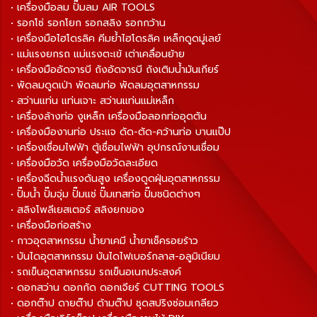
• เครื่องมือลม ปั๊มลม AIR TOOLS
• รอกโซ่ รอกโยก รอกสลิง รอกกว้าน
• เครื่องมือไฮโดรลิค คีมย้ำไฮโดรลิค เหล็กดูดมู่เลย์
• แม่แรงยกรถ แม่แรงตะเข้ เต่าเคลื่อนย้าย
• เครื่องมืออัดจารบี ถังอัดจารบี ถังเติมน้ำมันเกียร์
• พัดลมดูดเป่า พัดลมท่อ พัดลมอุตสาหกรรม
• สว่านแท่น แท่นเจาะ สว่านแท่นแม่เหล็ก
• เครื่องล้างท่อ งูเหล็ก เครื่องมือลอกท่ออุดตัน
• เครื่องมืองานท่อ ประแจ ดัด-ตัด-คว้านท่อ บานแป๊ป
• เครื่องเชื่อมไฟฟ้า ตู้เชื่อมไฟฟ้า อุปกรณ์งานเชื่อม
• เครื่องมือวัด เครื่องมือวัดละเอียด
• เครื่องฉีดน้ำแรงดันสูง เครื่องดูดฝุ่นอุตสาหกรรม
• ปั๊มน้ำ ปั๊มจุ่ม ปั๊มแช่ ปั๊มเทสท่อ ปั๊มชนิดต่างๆ
• สลิงโพลีเยสเตอร์ สลิงยกของ
• เครื่องมือก่อสร้าง
• กาวอุตสาหกรรม น้ำยาเคมี น้ำยาเช็ครอยร้าว
• บันไดอุตสาหกรรม บันไดไฟเบอร์กลาส-อลูมิเนียม
• รถเข็นอุตสาหกรรม รถเข็นอเนกประสงค์
• ดอกสว่าน ดอกกัด ดอกเจียร์ CUTTING TOOLS
• ดอกต๊าป ดายต๊าป ด้ามต๊าป ชุดสปริงซ่อมเกลียว