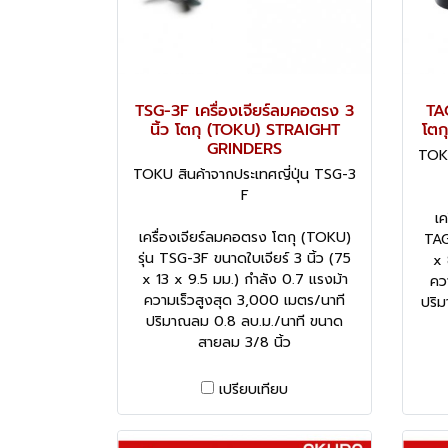
TSG-3F เครื่องเจียร์ลมคอตรง 3
TAG
นิ้ว โตกุ (TOKU) STRAIGHT
โตก
GRINDERS
TOKU
TOKU สินค้าจากประเทศญี่ปุ่น TSG-3
F
เค
เครื่องเจียร์ลมคอตรง โตกุ (TOKU)
TAG
รุ่น TSG-3F ขนาดใบเจียร์ 3 นิ้ว (75
x 
x 13 x 9.5 มม.) กำลัง 0.7 แรงม้า
คว
ความเร็วสูงสุด 3,000 เมตร/นาที
ปริม
ปริมาณลม 0.8 ลบ.ม./นาที ขนาด
สายลม 3/8 นิ้ว
เปรียบเทียบ