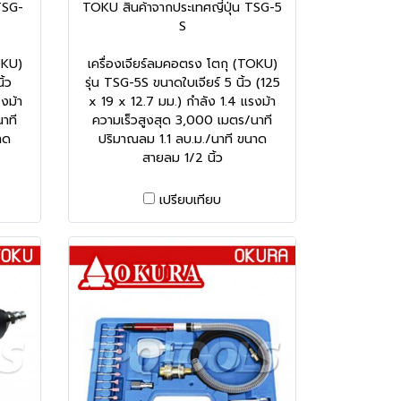
TSG-
TOKU สินค้าจากประเทศญี่ปุ่น TSG-5
S
OKU)
เครื่องเจียร์ลมคอตรง โตกุ (TOKU)
ิ้ว
รุ่น TSG-5S ขนาดใบเจียร์ 5 นิ้ว (125
งม้า
x 19 x 12.7 มม.) กำลัง 1.4 แรงม้า
าที
ความเร็วสูงสุด 3,000 เมตร/นาที
าด
ปริมาณลม 1.1 ลบ.ม./นาที ขนาด
สายลม 1/2 นิ้ว
เปรียบเทียบ