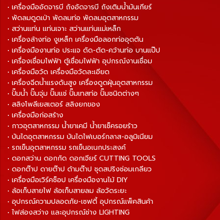
• เครื่องมืออัดจารบี ถังอัดจารบี ถังเติมน้ำมันเกียร์
• พัดลมดูดเป่า พัดลมท่อ พัดลมอุตสาหกรรม
• สว่านแท่น แท่นเจาะ สว่านแท่นแม่เหล็ก
• เครื่องล้างท่อ งูเหล็ก เครื่องมือลอกท่ออุดตัน
• เครื่องมืองานท่อ ประแจ ดัด-ตัด-คว้านท่อ บานแป๊ป
• เครื่องเชื่อมไฟฟ้า ตู้เชื่อมไฟฟ้า อุปกรณ์งานเชื่อม
• เครื่องมือวัด เครื่องมือวัดละเอียด
• เครื่องฉีดน้ำแรงดันสูง เครื่องดูดฝุ่นอุตสาหกรรม
• ปั๊มน้ำ ปั๊มจุ่ม ปั๊มแช่ ปั๊มเทสท่อ ปั๊มชนิดต่างๆ
• สลิงโพลีเยสเตอร์ สลิงยกของ
• เครื่องมือก่อสร้าง
• กาวอุตสาหกรรม น้ำยาเคมี น้ำยาเช็ครอยร้าว
• บันไดอุตสาหกรรม บันไดไฟเบอร์กลาส-อลูมิเนียม
• รถเข็นอุตสาหกรรม รถเข็นอเนกประสงค์
• ดอกสว่าน ดอกกัด ดอกเจียร์ CUTTING TOOLS
• ดอกต๊าป ดายต๊าป ด้ามต๊าป ชุดสปริงซ่อมเกลียว
• เครื่องมือเวิร์คช็อป เครื่องมืองานไม้ DIY
• ล้อเก็บสายไฟ ล้อเก็บสายลม ล้อวัดระยะ
• อุปกรณ์ความปลอดภัย-เซฟตี้ อุปกรณ์แพ็คสินค้า
• ไฟส่องสว่าง และอุปกรณ์ช่าง LIGHTING