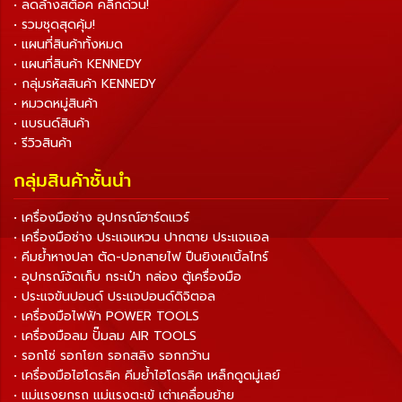
• ลดล้างสต็อค คลิกด่วน!
• รวมชุดสุดคุ้ม!
• แผนที่สินค้าทั้งหมด
• แผนที่สินค้า KENNEDY
• กลุ่มรหัสสินค้า KENNEDY
• หมวดหมู่สินค้า
• แบรนด์สินค้า
• รีวิวสินค้า
กลุ่มสินค้าชั้นนำ
• เครื่องมือช่าง อุปกรณ์ฮาร์ดแวร์
• เครื่องมือช่าง ประแจแหวน ปากตาย ประแจแอล
• คีมย้ำหางปลา ตัด-ปอกสายไฟ ปืนยิงเคเบิ้ลไทร์
• อุปกรณ์จัดเก็บ กระเป๋า กล่อง ตู้เครื่องมือ
• ประแจขันปอนด์ ประแจปอนด์ดิจิตอล
• เครื่องมือไฟฟ้า POWER TOOLS
• เครื่องมือลม ปั๊มลม AIR TOOLS
• รอกโซ่ รอกโยก รอกสลิง รอกกว้าน
• เครื่องมือไฮโดรลิค คีมย้ำไฮโดรลิค เหล็กดูดมู่เลย์
• แม่แรงยกรถ แม่แรงตะเข้ เต่าเคลื่อนย้าย