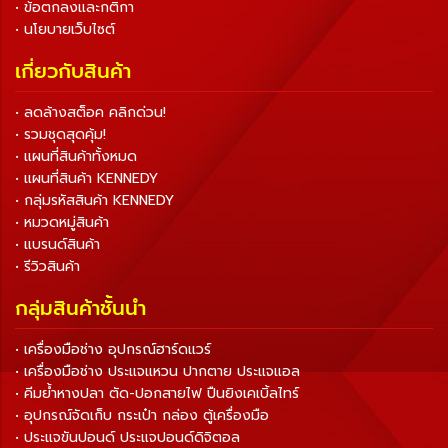
• ข้อตกลงและกติกา
• นโยบายเว็บไซต์
เกี่ยวกับสินค้า
• ลดล้างสต็อค คลิกด่วน!
• รวมชุดสุดคุ้ม!
• แผนที่สินค้าทั้งหมด
• แผนที่สินค้า KENNEDY
• กลุ่มรหัสสินค้า KENNEDY
• หมวดหมู่สินค้า
• แบรนด์สินค้า
• รีวิวสินค้า
กลุ่มสินค้าชั้นนำ
• เครื่องมือช่าง อุปกรณ์ฮาร์ดแวร์
• เครื่องมือช่าง ประแจแหวน ปากตาย ประแจแอล
• คีมย้ำหางปลา ตัด-ปอกสายไฟ ปืนยิงเคเบิ้ลไทร์
• อุปกรณ์จัดเก็บ กระเป๋า กล่อง ตู้เครื่องมือ
• ประแจขันปอนด์ ประแจปอนด์ดิจิตอล