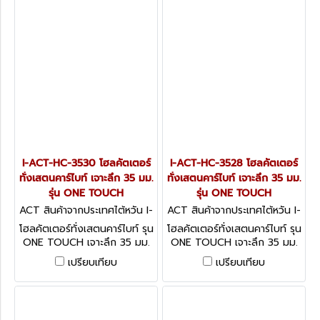
I-ACT-HC-3530 โฮลคัตเตอร์
I-ACT-HC-3528 โฮลคัตเตอร์
ทั่งเสตนคาร์ไบท์ เจาะลึก 35 มม.
ทั่งเสตนคาร์ไบท์ เจาะลึก 35 มม.
รุ่น ONE TOUCH
รุ่น ONE TOUCH
ACT สินค้าจากประเทศไต้หวัน I-
ACT สินค้าจากประเทศไต้หวัน I-
ACT-HC-3530
ACT-HC-3528
โฮลคัตเตอร์ทั่งเสตนคาร์ไบท์ รุน
โฮลคัตเตอร์ทั่งเสตนคาร์ไบท์ รุน
ONE TOUCH เจาะลึก 35 มม.
ONE TOUCH เจาะลึก 35 มม.
นวัตกรรมใหม่ของโฮลคัตเตอร์
นวัตกรรมใหม่ของโฮลคัตเตอร์
เปรียบเทียบ
เปรียบเทียบ
เจาะเหล็กได้หนากว่า เร็วกว่า
เจาะเหล็กได้หนากว่า เร็วกว่า
สะดวกกว่า
สะดวกกว่า