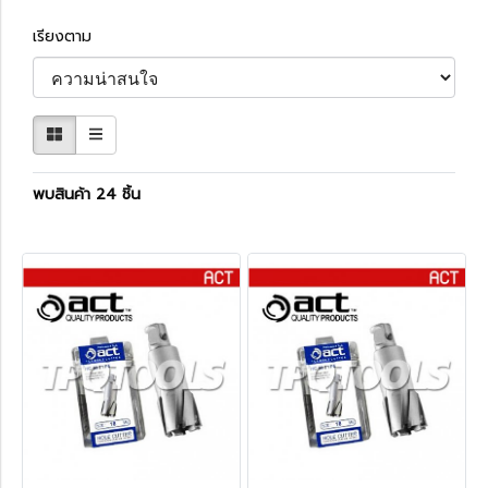
เรียงตาม
พบสินค้า 24 ชิ้น