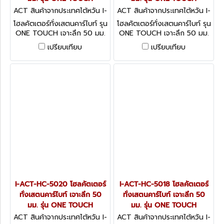
ACT สินค้าจากประเทศไต้หวัน I-
ACT สินค้าจากประเทศไต้หวัน I-
ACT-HC-5026
ACT-HC-5024
โฮลคัตเตอร์ทั่งเสตนคาร์ไบท์ รุน
โฮลคัตเตอร์ทั่งเสตนคาร์ไบท์ รุน
ONE TOUCH เจาะลึก 50 มม.
ONE TOUCH เจาะลึก 50 มม.
นวัตกรรมใหม่ของโฮลคัตเตอร์
นวัตกรรมใหม่ของโฮลคัตเตอร์
เปรียบเทียบ
เปรียบเทียบ
เจาะเหล็กได้หนากว่า เร็วกว่า
เจาะเหล็กได้หนากว่า เร็วกว่า
สะดวกกว่า
สะดวกกว่า
I-ACT-HC-5020 โฮลคัตเตอร์
I-ACT-HC-5018 โฮลคัตเตอร์
ทั่งเสตนคาร์ไบท์ เจาะลึก 50
ทั่งเสตนคาร์ไบท์ เจาะลึก 50
มม. รุ่น ONE TOUCH
มม. รุ่น ONE TOUCH
ACT สินค้าจากประเทศไต้หวัน I-
ACT สินค้าจากประเทศไต้หวัน I-