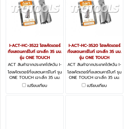
I-ACT-HC-3522 โฮลคัตเตอร์
I-ACT-HC-3520 โฮลคัตเตอร์
ทั่งเสตนคาร์ไบท์ เจาะลึก 35 มม.
ทั่งเสตนคาร์ไบท์ เจาะลึก 35 มม.
รุ่น ONE TOUCH
รุ่น ONE TOUCH
ACT สินค้าจากประเทศไต้หวัน I-
ACT สินค้าจากประเทศไต้หวัน I-
ACT-HC-3522
ACT-HC-3520
โฮลคัตเตอร์ทั่งเสตนคาร์ไบท์ รุน
โฮลคัตเตอร์ทั่งเสตนคาร์ไบท์ รุน
ONE TOUCH เจาะลึก 35 มม.
ONE TOUCH เจาะลึก 35 มม.
นวัตกรรมใหม่ของโฮลคัตเตอร์
นวัตกรรมใหม่ของโฮลคัตเตอร์
เปรียบเทียบ
เปรียบเทียบ
เจาะเหล็กได้หนากว่า เร็วกว่า
เจาะเหล็กได้หนากว่า เร็วกว่า
สะดวกกว่า
สะดวกกว่า