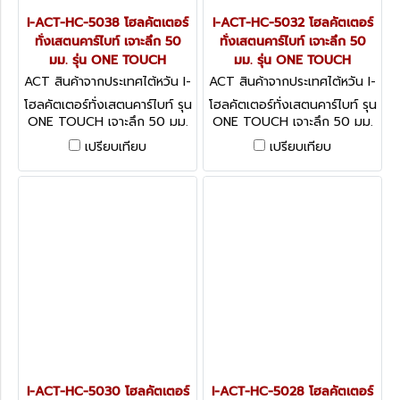
I-ACT-HC-5038 โฮลคัตเตอร์
I-ACT-HC-5032 โฮลคัตเตอร์
ทั่งเสตนคาร์ไบท์ เจาะลึก 50
ทั่งเสตนคาร์ไบท์ เจาะลึก 50
มม. รุ่น ONE TOUCH
มม. รุ่น ONE TOUCH
ACT สินค้าจากประเทศไต้หวัน I-
ACT สินค้าจากประเทศไต้หวัน I-
ACT-HC-5038
ACT-HC-5032
โฮลคัตเตอร์ทั่งเสตนคาร์ไบท์ รุน
โฮลคัตเตอร์ทั่งเสตนคาร์ไบท์ รุน
ONE TOUCH เจาะลึก 50 มม.
ONE TOUCH เจาะลึก 50 มม.
นวัตกรรมใหม่ของโฮลคัตเตอร์
นวัตกรรมใหม่ของโฮลคัตเตอร์
เปรียบเทียบ
เปรียบเทียบ
เจาะเหล็กได้หนากว่า เร็วกว่า
เจาะเหล็กได้หนากว่า เร็วกว่า
สะดวกกว่า
สะดวกกว่า
I-ACT-HC-5030 โฮลคัตเตอร์
I-ACT-HC-5028 โฮลคัตเตอร์