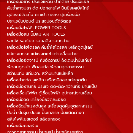
• เครื่องมือช่าง ประแจแหวน ปากตาย ประแจแอล
• คีมย้ำหางปลา ตัด-ปอกสายไฟ ปืนยิงเคเบิ้ลไทร์
• อุปกรณ์จัดเก็บ กระเป๋า กล่อง ตู้เครื่องมือ
• ประแจขันปอนด์ ประแจปอนด์ดิจิตอล
• เครื่องมือไฟฟ้า POWER TOOLS
• เครื่องมือลม ปั๊มลม AIR TOOLS
• รอกโซ่ รอกโยก รอกสลิง รอกกว้าน
• เครื่องมือไฮโดรลิค คีมย้ำไฮโดรลิค เหล็กดูดมู่เลย์
• แม่แรงยกรถ แม่แรงตะเข้ เต่าเคลื่อนย้าย
• เครื่องมืออัดจารบี ถังอัดจารบี ถังเติมน้ำมันเกียร์
• พัดลมดูดเป่า พัดลมท่อ พัดลมอุตสาหกรรม
• สว่านแท่น แท่นเจาะ สว่านแท่นแม่เหล็ก
• เครื่องล้างท่อ งูเหล็ก เครื่องมือลอกท่ออุดตัน
• เครื่องมืองานท่อ ประแจ ดัด-ตัด-คว้านท่อ บานแป๊ป
• เครื่องเชื่อมไฟฟ้า ตู้เชื่อมไฟฟ้า อุปกรณ์งานเชื่อม
• เครื่องมือวัด เครื่องมือวัดละเอียด
• เครื่องฉีดน้ำแรงดันสูง เครื่องดูดฝุ่นอุตสาหกรรม
• ปั๊มน้ำ ปั๊มจุ่ม ปั๊มแช่ ปั๊มเทสท่อ ปั๊มชนิดต่างๆ
• สลิงโพลีเยสเตอร์ สลิงยกของ
• เครื่องมือก่อสร้าง
• กาวอุตสาหกรรม น้ำยาเคมี น้ำยาเช็ครอยร้าว