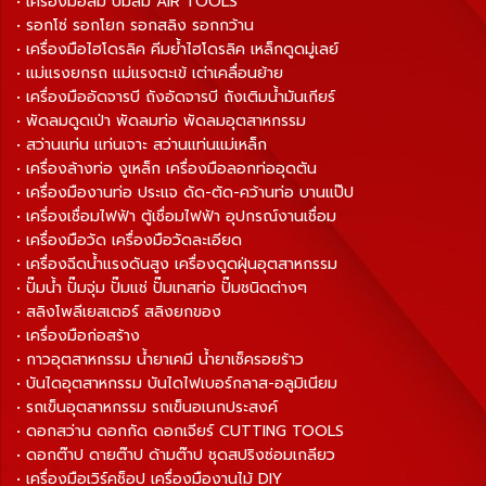
• เครื่องมือลม ปั๊มลม AIR TOOLS
• รอกโซ่ รอกโยก รอกสลิง รอกกว้าน
• เครื่องมือไฮโดรลิค คีมย้ำไฮโดรลิค เหล็กดูดมู่เลย์
• แม่แรงยกรถ แม่แรงตะเข้ เต่าเคลื่อนย้าย
• เครื่องมืออัดจารบี ถังอัดจารบี ถังเติมน้ำมันเกียร์
• พัดลมดูดเป่า พัดลมท่อ พัดลมอุตสาหกรรม
• สว่านแท่น แท่นเจาะ สว่านแท่นแม่เหล็ก
• เครื่องล้างท่อ งูเหล็ก เครื่องมือลอกท่ออุดตัน
• เครื่องมืองานท่อ ประแจ ดัด-ตัด-คว้านท่อ บานแป๊ป
• เครื่องเชื่อมไฟฟ้า ตู้เชื่อมไฟฟ้า อุปกรณ์งานเชื่อม
• เครื่องมือวัด เครื่องมือวัดละเอียด
• เครื่องฉีดน้ำแรงดันสูง เครื่องดูดฝุ่นอุตสาหกรรม
• ปั๊มน้ำ ปั๊มจุ่ม ปั๊มแช่ ปั๊มเทสท่อ ปั๊มชนิดต่างๆ
• สลิงโพลีเยสเตอร์ สลิงยกของ
• เครื่องมือก่อสร้าง
• กาวอุตสาหกรรม น้ำยาเคมี น้ำยาเช็ครอยร้าว
• บันไดอุตสาหกรรม บันไดไฟเบอร์กลาส-อลูมิเนียม
• รถเข็นอุตสาหกรรม รถเข็นอเนกประสงค์
• ดอกสว่าน ดอกกัด ดอกเจียร์ CUTTING TOOLS
• ดอกต๊าป ดายต๊าป ด้ามต๊าป ชุดสปริงซ่อมเกลียว
• เครื่องมือเวิร์คช็อป เครื่องมืองานไม้ DIY