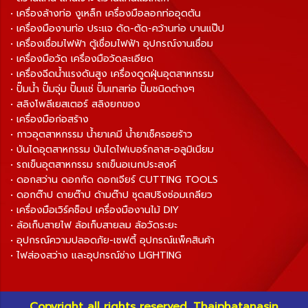
• เครื่องล้างท่อ งูเหล็ก เครื่องมือลอกท่ออุดตัน
• เครื่องมืองานท่อ ประแจ ดัด-ตัด-คว้านท่อ บานแป๊ป
• เครื่องเชื่อมไฟฟ้า ตู้เชื่อมไฟฟ้า อุปกรณ์งานเชื่อม
• เครื่องมือวัด เครื่องมือวัดละเอียด
• เครื่องฉีดน้ำแรงดันสูง เครื่องดูดฝุ่นอุตสาหกรรม
• ปั๊มน้ำ ปั๊มจุ่ม ปั๊มแช่ ปั๊มเทสท่อ ปั๊มชนิดต่างๆ
• สลิงโพลีเยสเตอร์ สลิงยกของ
• เครื่องมือก่อสร้าง
• กาวอุตสาหกรรม น้ำยาเคมี น้ำยาเช็ครอยร้าว
• บันไดอุตสาหกรรม บันไดไฟเบอร์กลาส-อลูมิเนียม
• รถเข็นอุตสาหกรรม รถเข็นอเนกประสงค์
• ดอกสว่าน ดอกกัด ดอกเจียร์ CUTTING TOOLS
• ดอกต๊าป ดายต๊าป ด้ามต๊าป ชุดสปริงซ่อมเกลียว
• เครื่องมือเวิร์คช็อป เครื่องมืองานไม้ DIY
• ล้อเก็บสายไฟ ล้อเก็บสายลม ล้อวัดระยะ
• อุปกรณ์ความปลอดภัย-เซฟตี้ อุปกรณ์แพ็คสินค้า
• ไฟส่องสว่าง และอุปกรณ์ช่าง LIGHTING
Copyright all rights reserved. Thaiphatanasin