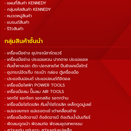
• แผนที่สินค้า KENNEDY
• กลุ่มรหัสสินค้า KENNEDY
• หมวดหมู่สินค้า
• แบรนด์สินค้า
• รีวิวสินค้า
กลุ่มสินค้าชั้นนำ
• เครื่องมือช่าง อุปกรณ์ฮาร์ดแวร์
• เครื่องมือช่าง ประแจแหวน ปากตาย ประแจแอล
• คีมย้ำหางปลา ตัด-ปอกสายไฟ ปืนยิงเคเบิ้ลไทร์
• อุปกรณ์จัดเก็บ กระเป๋า กล่อง ตู้เครื่องมือ
• ประแจขันปอนด์ ประแจปอนด์ดิจิตอล
• เครื่องมือไฟฟ้า POWER TOOLS
• เครื่องมือลม ปั๊มลม AIR TOOLS
• รอกโซ่ รอกโยก รอกสลิง รอกกว้าน
• เครื่องมือไฮโดรลิค คีมย้ำไฮโดรลิค เหล็กดูดมู่เลย์
• แม่แรงยกรถ แม่แรงตะเข้ เต่าเคลื่อนย้าย
• เครื่องมืออัดจารบี ถังอัดจารบี ถังเติมน้ำมันเกียร์
• พัดลมดูดเป่า พัดลมท่อ พัดลมอุตสาหกรรม
• สว่านแท่น แท่นเจาะ สว่านแท่นแม่เหล็ก