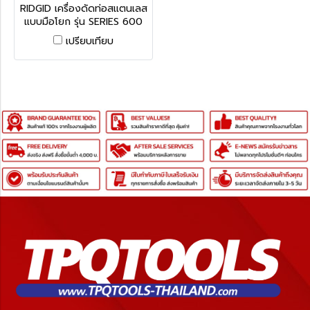
มริกา 38033
RIDGID เครื่องดัดท่อสแตนเลส
แบบมือโยก รุ่น SERIES 600
TUBE BENDER ถูกออกแบบมา
เปรียบเทียบ
เพื่อใช้สำหรับดัดท่อสแตนเลส,
ไททาเนียม และท่อชนิดต่างๆ