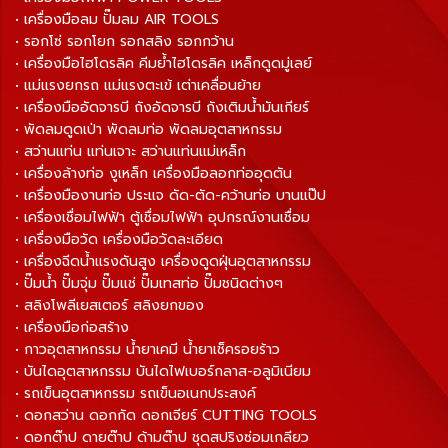
• เครื่องมือลม ปั๊มลม AIR TOOLS
• รอกโซ่ รอกโยก รอกสลิง รอกกว้าน
• เครื่องมือไฮโดรลิค คีมย้ำไฮโดรลิค เหล็กดูดมู่เลย์
• แม่แรงยกรถ แม่แรงตะเข้ เต่าเคลื่อนย้าย
• เครื่องมืออัดจารบี ถังอัดจารบี ถังเติมน้ำมันเกียร์
• พัดลมดูดเป่า พัดลมท่อ พัดลมอุตสาหกรรม
• สว่านแท่น แท่นเจาะ สว่านแท่นแม่เหล็ก
• เครื่องล้างท่อ งูเหล็ก เครื่องมือลอกท่ออุดตัน
• เครื่องมืองานท่อ ประแจ ดัด-ตัด-คว้านท่อ บานแป๊ป
• เครื่องเชื่อมไฟฟ้า ตู้เชื่อมไฟฟ้า อุปกรณ์งานเชื่อม
• เครื่องมือวัด เครื่องมือวัดละเอียด
• เครื่องฉีดน้ำแรงดันสูง เครื่องดูดฝุ่นอุตสาหกรรม
• ปั๊มน้ำ ปั๊มจุ่ม ปั๊มแช่ ปั๊มเทสท่อ ปั๊มชนิดต่างๆ
• สลิงโพลีเยสเตอร์ สลิงยกของ
• เครื่องมือก่อสร้าง
• กาวอุตสาหกรรม น้ำยาเคมี น้ำยาเช็ครอยร้าว
• บันไดอุตสาหกรรม บันไดไฟเบอร์กลาส-อลูมิเนียม
• รถเข็นอุตสาหกรรม รถเข็นอเนกประสงค์
• ดอกสว่าน ดอกกัด ดอกเจียร์ CUTTING TOOLS
• ดอกต๊าป ดายต๊าป ด้ามต๊าป ชุดสปริงซ่อมเกลียว