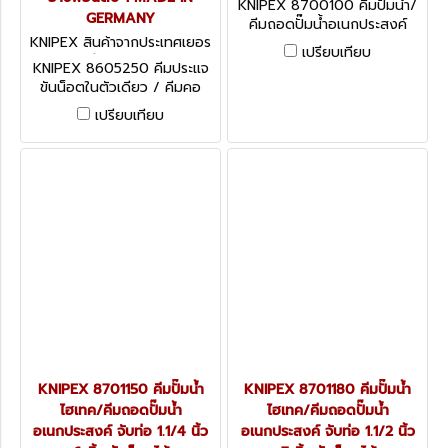
KNIPEX 8700100 คีมปั๊มน้ำ/
GERMANY
คีมถอดปั๊มน้ำอเนกประสงค์
KNIPEX สินค้าจากประเทศเยอร
(มินิ) ขนาด 4 นิ้ว KNIPEX คะนิ
เปรียบเทียบ
มนี 8605250
เพค คีมช่างมืออาชีพอันดับ 1
KNIPEX 8605250 คีมประแจ
MADE IN GERMANY
ขันน็อตในตัวเดียว / คีมคอ
เลื่อน 10 นิ้ว จับน็อตได้สูงสุด
เปรียบเทียบ
52 มม. ปรับได้ 19 ระดับ โครวา
นาเดียม ด้ามหนา TWOTONE
KNIPEX คะนิเพค คีมช่างมือ
อาชีพอันดับ 1 MADE IN
GERMANY
KNIPEX 8701150 คีมปั๊มน้ำ
KNIPEX 8701180 คีมปั๊มน้ำ
ไฮเทค/คีมถอดปั๊มน้ำ
ไฮเทค/คีมถอดปั๊มน้ำ
อเนกประสงค์ จับท่อ 1.1/4 นิ้ว
อเนกประสงค์ จับท่อ 1.1/2 นิ้ว