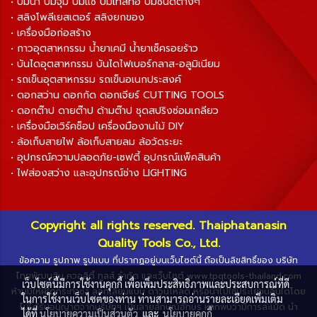
• ปั๊มน้ำ ปั๊มจุ่ม ปั๊มแช่ ปั๊มเทสท่อ ปั๊มชนิดต่างๆ
• สลิงโพลีเยสเตอร์ สลิงยกของ
• เครื่องมือก่อสร้าง
• กาวอุตสาหกรรม น้ำยาเคมี น้ำยาเช็ครอยร้าว
• บันไดอุตสาหกรรม บันไดไฟเบอร์กลาส-อลูมิเนียม
• รถเข็นอุตสาหกรรม รถเข็นอเนกประสงค์
• ดอกสว่าน ดอกกัด ดอกเจียร์ CUTTING TOOLS
• ดอกต๊าป ดายต๊าป ด้ามต๊าป ชุดสปริงซ่อมเกลียว
• เครื่องมือเวิร์คช็อป เครื่องมืองานไม้ DIY
• ล้อเก็บสายไฟ ล้อเก็บสายลม ล้อวัดระยะ
• อุปกรณ์ความปลอดภัย-เซฟตี้ อุปกรณ์แพ็คสินค้า
• ไฟส่องสว่าง และอุปกรณ์ช่าง LIGHTING
Copyright all rights reserved. Thaiphatanasin
Quality Tools Co., Ltd.
ข้อความ รูปภาพ รูปแบบ ที่ปรากฏอยู่บนเว็บไซต์นี้ ถือเป็นลิขสิทธิ์ของ บริษัท
ไทยพัฒนสิน ควอลิตี้ ทูลส์ จำกัด และเว็บไซต์ www.tpqtools-thailand.com
เว็บไซต์นี้มีการใช้งานคุกกี้ เพื่อเพิ่มประสิทธิภาพและประสบการณ์ที่ดี
ห้ามมิให้ผู้ใดกระทำซ้ำ ลอกเลียนแบบ ดาวน์โหลด หรือนำไปใช้ประโยชน์อื่นใดโดย
ในการใช้งานเว็บไซต์ของท่าน ท่านสามารถอ่านรายละเอียดเพิ่มเติม
ไม่ได้รับอนุญาตจากบริษัทฯ เป็นลายลักษณ์อักษร หากพบว่ามีการละเมิด นำ
ได้ที่
นโยบายความเป็นส่วนตัว
และ
นโยบายคุกกี้