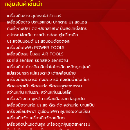
กลุ่มสินค้าชั้นนำ
• เครื่องมือช่าง อุปกรณ์ฮาร์ดแวร์
• เครื่องมือช่าง ประแจแหวน ปากตาย ประแจแอล
• คีมย้ำหางปลา ตัด-ปอกสายไฟ ปืนยิงเคเบิ้ลไทร์
• อุปกรณ์จัดเก็บ กระเป๋า กล่อง ตู้เครื่องมือ
• ประแจขันปอนด์ ประแจปอนด์ดิจิตอล
• เครื่องมือไฟฟ้า POWER TOOLS
• เครื่องมือลม ปั๊มลม AIR TOOLS
• รอกโซ่ รอกโยก รอกสลิง รอกกว้าน
• เครื่องมือไฮโดรลิค คีมย้ำไฮโดรลิค เหล็กดูดมู่เลย์
• แม่แรงยกรถ แม่แรงตะเข้ เต่าเคลื่อนย้าย
• เครื่องมืออัดจารบี ถังอัดจารบี ถังเติมน้ำมันเกียร์
• พัดลมดูดเป่า พัดลมท่อ พัดลมอุตสาหกรรม
• สว่านแท่น แท่นเจาะ สว่านแท่นแม่เหล็ก
• เครื่องล้างท่อ งูเหล็ก เครื่องมือลอกท่ออุดตัน
• เครื่องมืองานท่อ ประแจ ดัด-ตัด-คว้านท่อ บานแป๊ป
• เครื่องเชื่อมไฟฟ้า ตู้เชื่อมไฟฟ้า อุปกรณ์งานเชื่อม
• เครื่องมือวัด เครื่องมือวัดละเอียด
• เครื่องฉีดน้ำแรงดันสูง เครื่องดูดฝุ่นอุตสาหกรรม