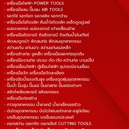
• เครื่องมือไฟฟ้า POWER TOOLS
• เครื่องมือลม ปั๊มลม AIR TOOLS
• รอกโซ่ รอกโยก รอกสลิง รอกกว้าน
• เครื่องมือไฮโดรลิค คีมย้ำไฮโดรลิค เหล็กดูดมู่เลย์
• แม่แรงยกรถ แม่แรงตะเข้ เต่าเคลื่อนย้าย
• เครื่องมืออัดจารบี ถังอัดจารบี ถังเติมน้ำมันเกียร์
• พัดลมดูดเป่า พัดลมท่อ พัดลมอุตสาหกรรม
• สว่านแท่น แท่นเจาะ สว่านแท่นแม่เหล็ก
• เครื่องล้างท่อ งูเหล็ก เครื่องมือลอกท่ออุดตัน
• เครื่องมืองานท่อ ประแจ ดัด-ตัด-คว้านท่อ บานแป๊ป
• เครื่องเชื่อมไฟฟ้า ตู้เชื่อมไฟฟ้า อุปกรณ์งานเชื่อม
• เครื่องมือวัด เครื่องมือวัดละเอียด
• เครื่องฉีดน้ำแรงดันสูง เครื่องดูดฝุ่นอุตสาหกรรม
• ปั๊มน้ำ ปั๊มจุ่ม ปั๊มแช่ ปั๊มเทสท่อ ปั๊มชนิดต่างๆ
• สลิงโพลีเยสเตอร์ สลิงยกของ
• เครื่องมือก่อสร้าง
• กาวอุตสาหกรรม น้ำยาเคมี น้ำยาเช็ครอยร้าว
• บันไดอุตสาหกรรม บันไดไฟเบอร์กลาส-อลูมิเนียม
• รถเข็นอุตสาหกรรม รถเข็นอเนกประสงค์
• ดอกสว่าน ดอกกัด ดอกเจียร์ CUTTING TOOLS