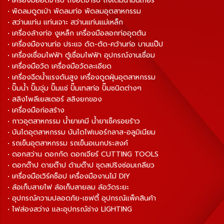
• เครื่องมืออัดจารบี ถังอัดจารบี ถังเติมน้ำมันเกียร์
• พัดลมดูดเป่า พัดลมท่อ พัดลมอุตสาหกรรม
• สว่านแท่น แท่นเจาะ สว่านแท่นแม่เหล็ก
• เครื่องล้างท่อ งูเหล็ก เครื่องมือลอกท่ออุดตัน
• เครื่องมืองานท่อ ประแจ ดัด-ตัด-คว้านท่อ บานแป๊ป
• เครื่องเชื่อมไฟฟ้า ตู้เชื่อมไฟฟ้า อุปกรณ์งานเชื่อม
• เครื่องมือวัด เครื่องมือวัดละเอียด
• เครื่องฉีดน้ำแรงดันสูง เครื่องดูดฝุ่นอุตสาหกรรม
• ปั๊มน้ำ ปั๊มจุ่ม ปั๊มแช่ ปั๊มเทสท่อ ปั๊มชนิดต่างๆ
• สลิงโพลีเยสเตอร์ สลิงยกของ
• เครื่องมือก่อสร้าง
• กาวอุตสาหกรรม น้ำยาเคมี น้ำยาเช็ครอยร้าว
• บันไดอุตสาหกรรม บันไดไฟเบอร์กลาส-อลูมิเนียม
• รถเข็นอุตสาหกรรม รถเข็นอเนกประสงค์
• ดอกสว่าน ดอกกัด ดอกเจียร์ CUTTING TOOLS
• ดอกต๊าป ดายต๊าป ด้ามต๊าป ชุดสปริงซ่อมเกลียว
• เครื่องมือเวิร์คช็อป เครื่องมืองานไม้ DIY
• ล้อเก็บสายไฟ ล้อเก็บสายลม ล้อวัดระยะ
• อุปกรณ์ความปลอดภัย-เซฟตี้ อุปกรณ์แพ็คสินค้า
• ไฟส่องสว่าง และอุปกรณ์ช่าง LIGHTING