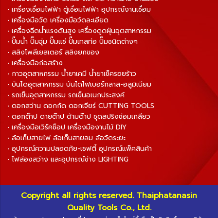
• เครื่องเชื่อมไฟฟ้า ตู้เชื่อมไฟฟ้า อุปกรณ์งานเชื่อม
• เครื่องมือวัด เครื่องมือวัดละเอียด
• เครื่องฉีดน้ำแรงดันสูง เครื่องดูดฝุ่นอุตสาหกรรม
• ปั๊มน้ำ ปั๊มจุ่ม ปั๊มแช่ ปั๊มเทสท่อ ปั๊มชนิดต่างๆ
• สลิงโพลีเยสเตอร์ สลิงยกของ
• เครื่องมือก่อสร้าง
• กาวอุตสาหกรรม น้ำยาเคมี น้ำยาเช็ครอยร้าว
• บันไดอุตสาหกรรม บันไดไฟเบอร์กลาส-อลูมิเนียม
• รถเข็นอุตสาหกรรม รถเข็นอเนกประสงค์
• ดอกสว่าน ดอกกัด ดอกเจียร์ CUTTING TOOLS
• ดอกต๊าป ดายต๊าป ด้ามต๊าป ชุดสปริงซ่อมเกลียว
• เครื่องมือเวิร์คช็อป เครื่องมืองานไม้ DIY
• ล้อเก็บสายไฟ ล้อเก็บสายลม ล้อวัดระยะ
• อุปกรณ์ความปลอดภัย-เซฟตี้ อุปกรณ์แพ็คสินค้า
• ไฟส่องสว่าง และอุปกรณ์ช่าง LIGHTING
Copyright all rights reserved. Thaiphatanasin
Quality Tools Co., Ltd.