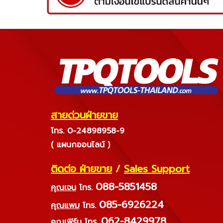
สายด่วนฝ่ายขาย
โทร. 0-24898958-9
( แผนกออนไลน์ )
ติดต่อ ฝ่ายขาย
/
Sales Support
088-5851458
คุณเจน
โทร.
085-6926224
คุณแพม
โทร.
062-8429978
คุณเฟิร์น
โทร.