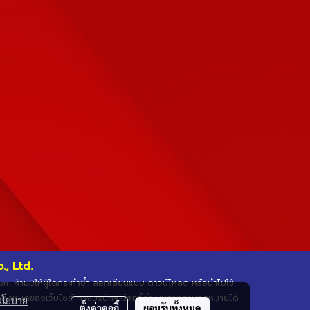
, Ltd.
.com ห้ามมิให้ผู้ใดกระทำซ้ำ ลอกเลียนแบบ ดาวน์โหลด หรือนำไปใช้
ือทั้งหมดของเว็บไซต์ ทางบริษัทฯ มีสิทธิ์ดำเนินการตามกฎหมายได้
นโยบาย
ตั้งค่าคุกกี้
ยอมรับทั้งหมด