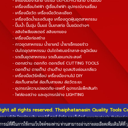
• เครื่องมืองานท่อ ประแจ ดัด-ตัด-คว้านท่อ บานแป๊ป
• เครื่องเชื่อมไฟฟ้า ตู้เชื่อมไฟฟ้า อุปกรณ์งานเชื่อม
• เครื่องมือวัด เครื่องมือวัดละเอียด
• เครื่องฉีดน้ำแรงดันสูง เครื่องดูดฝุ่นอุตสาหกรรม
• ปั๊มน้ำ ปั๊มจุ่ม ปั๊มแช่ ปั๊มเทสท่อ ปั๊มชนิดต่างๆ
• สลิงโพลีเยสเตอร์ สลิงยกของ
• เครื่องมือก่อสร้าง
• กาวอุตสาหกรรม น้ำยาเคมี น้ำยาเช็ครอยร้าว
• บันไดอุตสาหกรรม บันไดไฟเบอร์กลาส-อลูมิเนียม
• รถเข็นอุตสาหกรรม รถเข็นอเนกประสงค์
• ดอกสว่าน ดอกกัด ดอกเจียร์ CUTTING TOOLS
• ดอกต๊าป ดายต๊าป ด้ามต๊าป ชุดสปริงซ่อมเกลียว
• เครื่องมือเวิร์คช็อป เครื่องมืองานไม้ DIY
• ล้อเก็บสายไฟ ล้อเก็บสายลม ล้อวัดระยะ
• อุปกรณ์ความปลอดภัย-เซฟตี้ อุปกรณ์แพ็คสินค้า
• ไฟส่องสว่าง และอุปกรณ์ช่าง LIGHTING
ight all rights reserved. Thaiphatanasin Quality Tools Co.
ทธิ์ของ บริษัท ไทยพัฒนสิน ควอลิตี้ ทูลส์ จำกัด และเว็บไซต์ www.tpqtools-thailand
ร หากพบว่ามีการละเมิด นำข้อความ หรือ รูปภาพต่างๆ ไปใช้ไม่ว่าส่วนใดส่วนหนึ่งหร
บการณ์ที่ดีในการใช้งานเว็บไซต์ของท่าน ท่านสามารถอ่านรายละเอียดเพิ่มเติมได้ที่