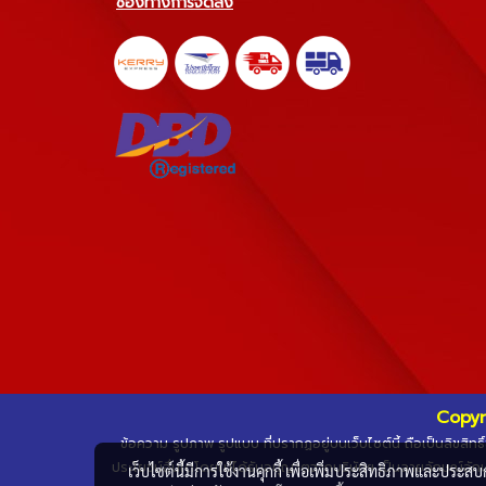
ช่องทางการจัดส่ง
Copyr
ข้อความ รูปภาพ รูปแบบ ที่ปรากฏอยู่บนเว็บไซต์นี้ ถือเป็นลิขสิ
ประโยชน์อื่นใดโดยไม่ได้รับอนุญาตจากบริษัทฯ เป็นลายลักษณ์อักษ
เว็บไซต์นี้มีการใช้งานคุกกี้ เพื่อเพิ่มประสิทธิภาพและประส