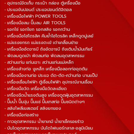
• อุปกรณ์จัดเก็บ กระเป๋า กล่อง ตู้เครื่องมือ
• ประแจขันปอนด์ ประแจปอนด์ดิจิตอล
• เครื่องมือไฟฟ้า POWER TOOLS
• เครื่องมือลม ปั๊มลม AIR TOOLS
• รอกโซ่ รอกโยก รอกสลิง รอกกว้าน
• เครื่องมือไฮโดรลิค คีมย้ำไฮโดรลิค เหล็กดูดมู่เลย์
• แม่แรงยกรถ แม่แรงตะเข้ เต่าเคลื่อนย้าย
• เครื่องมืออัดจารบี ถังอัดจารบี ถังเติมน้ำมันเกียร์
• พัดลมดูดเป่า พัดลมท่อ พัดลมอุตสาหกรรม
• สว่านแท่น แท่นเจาะ สว่านแท่นแม่เหล็ก
• เครื่องล้างท่อ งูเหล็ก เครื่องมือลอกท่ออุดตัน
• เครื่องมืองานท่อ ประแจ ดัด-ตัด-คว้านท่อ บานแป๊ป
• เครื่องเชื่อมไฟฟ้า ตู้เชื่อมไฟฟ้า อุปกรณ์งานเชื่อม
• เครื่องมือวัด เครื่องมือวัดละเอียด
• เครื่องฉีดน้ำแรงดันสูง เครื่องดูดฝุ่นอุตสาหกรรม
• ปั๊มน้ำ ปั๊มจุ่ม ปั๊มแช่ ปั๊มเทสท่อ ปั๊มชนิดต่างๆ
• สลิงโพลีเยสเตอร์ สลิงยกของ
• เครื่องมือก่อสร้าง
• กาวอุตสาหกรรม น้ำยาเคมี น้ำยาเช็ครอยร้าว
• บันไดอุตสาหกรรม บันไดไฟเบอร์กลาส-อลูมิเนียม