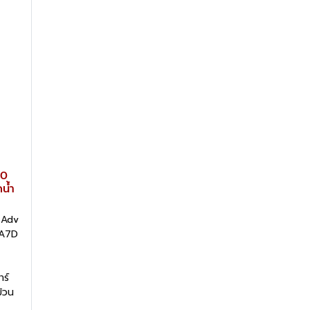
40
น้ำ
 Adv
8A7D
าร์
้วน