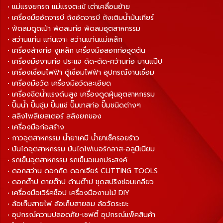
• แม่แรงยกรถ แม่แรงตะเข้ เต่าเคลื่อนย้าย
• เครื่องมืออัดจารบี ถังอัดจารบี ถังเติมน้ำมันเกียร์
• พัดลมดูดเป่า พัดลมท่อ พัดลมอุตสาหกรรม
• สว่านแท่น แท่นเจาะ สว่านแท่นแม่เหล็ก
• เครื่องล้างท่อ งูเหล็ก เครื่องมือลอกท่ออุดตัน
• เครื่องมืองานท่อ ประแจ ดัด-ตัด-คว้านท่อ บานแป๊ป
• เครื่องเชื่อมไฟฟ้า ตู้เชื่อมไฟฟ้า อุปกรณ์งานเชื่อม
• เครื่องมือวัด เครื่องมือวัดละเอียด
• เครื่องฉีดน้ำแรงดันสูง เครื่องดูดฝุ่นอุตสาหกรรม
• ปั๊มน้ำ ปั๊มจุ่ม ปั๊มแช่ ปั๊มเทสท่อ ปั๊มชนิดต่างๆ
• สลิงโพลีเยสเตอร์ สลิงยกของ
• เครื่องมือก่อสร้าง
• กาวอุตสาหกรรม น้ำยาเคมี น้ำยาเช็ครอยร้าว
• บันไดอุตสาหกรรม บันไดไฟเบอร์กลาส-อลูมิเนียม
• รถเข็นอุตสาหกรรม รถเข็นอเนกประสงค์
• ดอกสว่าน ดอกกัด ดอกเจียร์ CUTTING TOOLS
• ดอกต๊าป ดายต๊าป ด้ามต๊าป ชุดสปริงซ่อมเกลียว
• เครื่องมือเวิร์คช็อป เครื่องมืองานไม้ DIY
• ล้อเก็บสายไฟ ล้อเก็บสายลม ล้อวัดระยะ
• อุปกรณ์ความปลอดภัย-เซฟตี้ อุปกรณ์แพ็คสินค้า