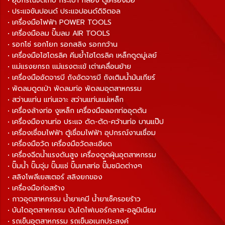
• อุปกรณ์จัดเก็บ กระเป๋า กล่อง ตู้เครื่องมือ
• ประแจขันปอนด์ ประแจปอนด์ดิจิตอล
• เครื่องมือไฟฟ้า POWER TOOLS
• เครื่องมือลม ปั๊มลม AIR TOOLS
• รอกโซ่ รอกโยก รอกสลิง รอกกว้าน
• เครื่องมือไฮโดรลิค คีมย้ำไฮโดรลิค เหล็กดูดมู่เลย์
• แม่แรงยกรถ แม่แรงตะเข้ เต่าเคลื่อนย้าย
• เครื่องมืออัดจารบี ถังอัดจารบี ถังเติมน้ำมันเกียร์
• พัดลมดูดเป่า พัดลมท่อ พัดลมอุตสาหกรรม
• สว่านแท่น แท่นเจาะ สว่านแท่นแม่เหล็ก
• เครื่องล้างท่อ งูเหล็ก เครื่องมือลอกท่ออุดตัน
• เครื่องมืองานท่อ ประแจ ดัด-ตัด-คว้านท่อ บานแป๊ป
• เครื่องเชื่อมไฟฟ้า ตู้เชื่อมไฟฟ้า อุปกรณ์งานเชื่อม
• เครื่องมือวัด เครื่องมือวัดละเอียด
• เครื่องฉีดน้ำแรงดันสูง เครื่องดูดฝุ่นอุตสาหกรรม
• ปั๊มน้ำ ปั๊มจุ่ม ปั๊มแช่ ปั๊มเทสท่อ ปั๊มชนิดต่างๆ
• สลิงโพลีเยสเตอร์ สลิงยกของ
• เครื่องมือก่อสร้าง
• กาวอุตสาหกรรม น้ำยาเคมี น้ำยาเช็ครอยร้าว
• บันไดอุตสาหกรรม บันไดไฟเบอร์กลาส-อลูมิเนียม
• รถเข็นอุตสาหกรรม รถเข็นอเนกประสงค์