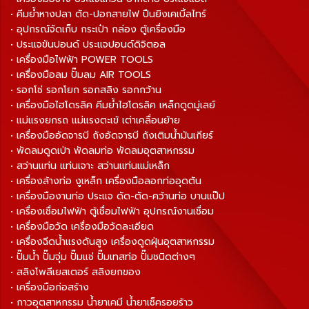
• คีมย้ำหางปลา ตัด-ปอกสายไฟ ปืนยิงเคเบิ้ลไทร์
• อุปกรณ์จัดเก็บ กระเป๋า กล่อง ตู้เครื่องมือ
• ประแจขันปอนด์ ประแจปอนด์ดิจิตอล
• เครื่องมือไฟฟ้า POWER TOOLS
• เครื่องมือลม ปั๊มลม AIR TOOLS
• รอกโซ่ รอกโยก รอกสลิง รอกกว้าน
• เครื่องมือไฮโดรลิค คีมย้ำไฮโดรลิค เหล็กดูดมู่เลย์
• แม่แรงยกรถ แม่แรงตะเข้ เต่าเคลื่อนย้าย
• เครื่องมืออัดจารบี ถังอัดจารบี ถังเติมน้ำมันเกียร์
• พัดลมดูดเป่า พัดลมท่อ พัดลมอุตสาหกรรม
• สว่านแท่น แท่นเจาะ สว่านแท่นแม่เหล็ก
• เครื่องล้างท่อ งูเหล็ก เครื่องมือลอกท่ออุดตัน
• เครื่องมืองานท่อ ประแจ ดัด-ตัด-คว้านท่อ บานแป๊ป
• เครื่องเชื่อมไฟฟ้า ตู้เชื่อมไฟฟ้า อุปกรณ์งานเชื่อม
• เครื่องมือวัด เครื่องมือวัดละเอียด
• เครื่องฉีดน้ำแรงดันสูง เครื่องดูดฝุ่นอุตสาหกรรม
• ปั๊มน้ำ ปั๊มจุ่ม ปั๊มแช่ ปั๊มเทสท่อ ปั๊มชนิดต่างๆ
• สลิงโพลีเยสเตอร์ สลิงยกของ
• เครื่องมือก่อสร้าง
• กาวอุตสาหกรรม น้ำยาเคมี น้ำยาเช็ครอยร้าว