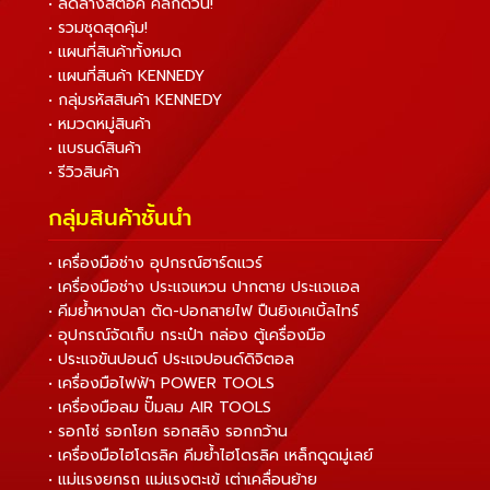
• ลดล้างสต็อค คลิกด่วน!
• รวมชุดสุดคุ้ม!
• แผนที่สินค้าทั้งหมด
• แผนที่สินค้า KENNEDY
• กลุ่มรหัสสินค้า KENNEDY
• หมวดหมู่สินค้า
• แบรนด์สินค้า
• รีวิวสินค้า
กลุ่มสินค้าชั้นนำ
• เครื่องมือช่าง อุปกรณ์ฮาร์ดแวร์
• เครื่องมือช่าง ประแจแหวน ปากตาย ประแจแอล
• คีมย้ำหางปลา ตัด-ปอกสายไฟ ปืนยิงเคเบิ้ลไทร์
• อุปกรณ์จัดเก็บ กระเป๋า กล่อง ตู้เครื่องมือ
• ประแจขันปอนด์ ประแจปอนด์ดิจิตอล
• เครื่องมือไฟฟ้า POWER TOOLS
• เครื่องมือลม ปั๊มลม AIR TOOLS
• รอกโซ่ รอกโยก รอกสลิง รอกกว้าน
• เครื่องมือไฮโดรลิค คีมย้ำไฮโดรลิค เหล็กดูดมู่เลย์
• แม่แรงยกรถ แม่แรงตะเข้ เต่าเคลื่อนย้าย