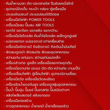
• คีมย้ำหางปลา ตัด-ปอกสายไฟ ปืนยิงเคเบิ้ลไทร์
• อุปกรณ์จัดเก็บ กระเป๋า กล่อง ตู้เครื่องมือ
• ประแจขันปอนด์ ประแจปอนด์ดิจิตอล
• เครื่องมือไฟฟ้า POWER TOOLS
• เครื่องมือลม ปั๊มลม AIR TOOLS
• รอกโซ่ รอกโยก รอกสลิง รอกกว้าน
• เครื่องมือไฮโดรลิค คีมย้ำไฮโดรลิค เหล็กดูดมู่เลย์
• แม่แรงยกรถ แม่แรงตะเข้ เต่าเคลื่อนย้าย
• เครื่องมืออัดจารบี ถังอัดจารบี ถังเติมน้ำมันเกียร์
• พัดลมดูดเป่า พัดลมท่อ พัดลมอุตสาหกรรม
• สว่านแท่น แท่นเจาะ สว่านแท่นแม่เหล็ก
• เครื่องล้างท่อ งูเหล็ก เครื่องมือลอกท่ออุดตัน
• เครื่องมืองานท่อ ประแจ ดัด-ตัด-คว้านท่อ บานแป๊ป
• เครื่องเชื่อมไฟฟ้า ตู้เชื่อมไฟฟ้า อุปกรณ์งานเชื่อม
• เครื่องมือวัด เครื่องมือวัดละเอียด
• เครื่องฉีดน้ำแรงดันสูง เครื่องดูดฝุ่นอุตสาหกรรม
• ปั๊มน้ำ ปั๊มจุ่ม ปั๊มแช่ ปั๊มเทสท่อ ปั๊มชนิดต่างๆ
• สลิงโพลีเยสเตอร์ สลิงยกของ
• เครื่องมือก่อสร้าง
• กาวอุตสาหกรรม น้ำยาเคมี น้ำยาเช็ครอยร้าว