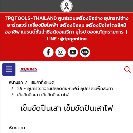
TPQTOOLS-THAILAND ศูนย์รวมเครื่องมือช่าง อุปกรณ์ช่าง
ฮาร์ดแวร์ เครื่องมือไฟฟ้า เครื่องมือลม เครื่องมือไฮโดรลิคมื
ออาชีพ แบรนด์ชั้นนำชื่อดังอเมริกา ยุโรป ของแท้ทุกรายการ |
LINE : @tpqonline
หน้าแรก
สินค้าทั้งหมด
29 - อุปกรณ์ความปลอดภัย-เซฟตี้ อุปกรณ์แพ็คสินค้า
เข็มขัดปืนเสา เข็มขัดปืนเสาไฟ
เข็มขัดปืนเสา เข็มขัดปืนเสาไฟ
เรียงตาม