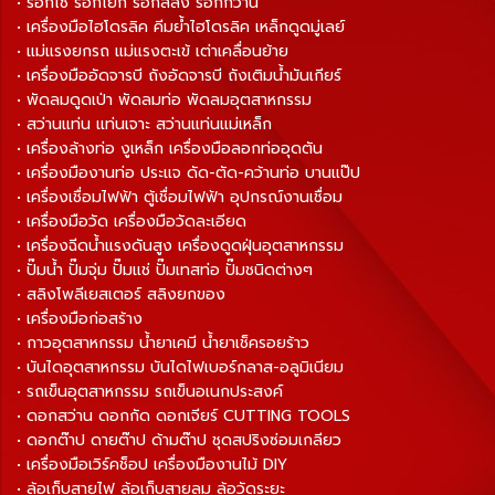
• รอกโซ่ รอกโยก รอกสลิง รอกกว้าน
• เครื่องมือไฮโดรลิค คีมย้ำไฮโดรลิค เหล็กดูดมู่เลย์
• แม่แรงยกรถ แม่แรงตะเข้ เต่าเคลื่อนย้าย
• เครื่องมืออัดจารบี ถังอัดจารบี ถังเติมน้ำมันเกียร์
• พัดลมดูดเป่า พัดลมท่อ พัดลมอุตสาหกรรม
• สว่านแท่น แท่นเจาะ สว่านแท่นแม่เหล็ก
• เครื่องล้างท่อ งูเหล็ก เครื่องมือลอกท่ออุดตัน
• เครื่องมืองานท่อ ประแจ ดัด-ตัด-คว้านท่อ บานแป๊ป
• เครื่องเชื่อมไฟฟ้า ตู้เชื่อมไฟฟ้า อุปกรณ์งานเชื่อม
• เครื่องมือวัด เครื่องมือวัดละเอียด
• เครื่องฉีดน้ำแรงดันสูง เครื่องดูดฝุ่นอุตสาหกรรม
• ปั๊มน้ำ ปั๊มจุ่ม ปั๊มแช่ ปั๊มเทสท่อ ปั๊มชนิดต่างๆ
• สลิงโพลีเยสเตอร์ สลิงยกของ
• เครื่องมือก่อสร้าง
• กาวอุตสาหกรรม น้ำยาเคมี น้ำยาเช็ครอยร้าว
• บันไดอุตสาหกรรม บันไดไฟเบอร์กลาส-อลูมิเนียม
• รถเข็นอุตสาหกรรม รถเข็นอเนกประสงค์
• ดอกสว่าน ดอกกัด ดอกเจียร์ CUTTING TOOLS
• ดอกต๊าป ดายต๊าป ด้ามต๊าป ชุดสปริงซ่อมเกลียว
• เครื่องมือเวิร์คช็อป เครื่องมืองานไม้ DIY
• ล้อเก็บสายไฟ ล้อเก็บสายลม ล้อวัดระยะ