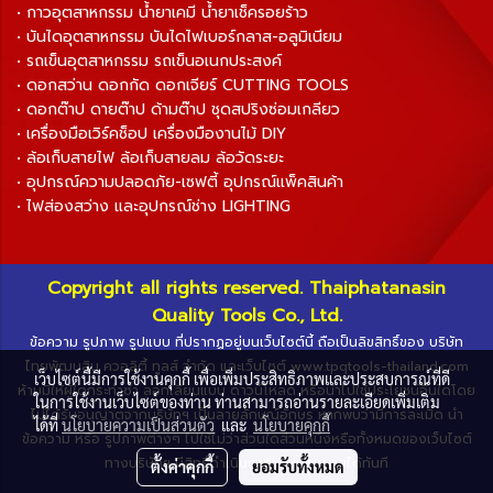
• กาวอุตสาหกรรม น้ำยาเคมี น้ำยาเช็ครอยร้าว
• บันไดอุตสาหกรรม บันไดไฟเบอร์กลาส-อลูมิเนียม
• รถเข็นอุตสาหกรรม รถเข็นอเนกประสงค์
• ดอกสว่าน ดอกกัด ดอกเจียร์ CUTTING TOOLS
• ดอกต๊าป ดายต๊าป ด้ามต๊าป ชุดสปริงซ่อมเกลียว
• เครื่องมือเวิร์คช็อป เครื่องมืองานไม้ DIY
• ล้อเก็บสายไฟ ล้อเก็บสายลม ล้อวัดระยะ
• อุปกรณ์ความปลอดภัย-เซฟตี้ อุปกรณ์แพ็คสินค้า
• ไฟส่องสว่าง และอุปกรณ์ช่าง LIGHTING
Copyright all rights reserved. Thaiphatanasin
Quality Tools Co., Ltd.
ข้อความ รูปภาพ รูปแบบ ที่ปรากฏอยู่บนเว็บไซต์นี้ ถือเป็นลิขสิทธิ์ของ บริษัท
ไทยพัฒนสิน ควอลิตี้ ทูลส์ จำกัด และเว็บไซต์ www.tpqtools-thailand.com
เว็บไซต์นี้มีการใช้งานคุกกี้ เพื่อเพิ่มประสิทธิภาพและประสบการณ์ที่ดี
ห้ามมิให้ผู้ใดกระทำซ้ำ ลอกเลียนแบบ ดาวน์โหลด หรือนำไปใช้ประโยชน์อื่นใดโดย
ในการใช้งานเว็บไซต์ของท่าน ท่านสามารถอ่านรายละเอียดเพิ่มเติม
ไม่ได้รับอนุญาตจากบริษัทฯ เป็นลายลักษณ์อักษร หากพบว่ามีการละเมิด นำ
ได้ที่
นโยบายความเป็นส่วนตัว
และ
นโยบายคุกกี้
ข้อความ หรือ รูปภาพต่างๆ ไปใช้ไม่ว่าส่วนใดส่วนหนึ่งหรือทั้งหมดของเว็บไซต์
ทางบริษัทฯ มีสิทธิ์ดำเนินการตามกฎหมายได้ทันที
ตั้งค่าคุกกี้
ยอมรับทั้งหมด