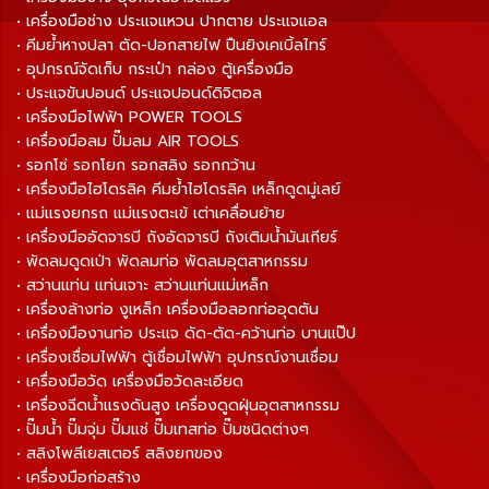
• เครื่องมือช่าง ประแจแหวน ปากตาย ประแจแอล
• คีมย้ำหางปลา ตัด-ปอกสายไฟ ปืนยิงเคเบิ้ลไทร์
• อุปกรณ์จัดเก็บ กระเป๋า กล่อง ตู้เครื่องมือ
• ประแจขันปอนด์ ประแจปอนด์ดิจิตอล
• เครื่องมือไฟฟ้า POWER TOOLS
• เครื่องมือลม ปั๊มลม AIR TOOLS
• รอกโซ่ รอกโยก รอกสลิง รอกกว้าน
• เครื่องมือไฮโดรลิค คีมย้ำไฮโดรลิค เหล็กดูดมู่เลย์
• แม่แรงยกรถ แม่แรงตะเข้ เต่าเคลื่อนย้าย
• เครื่องมืออัดจารบี ถังอัดจารบี ถังเติมน้ำมันเกียร์
• พัดลมดูดเป่า พัดลมท่อ พัดลมอุตสาหกรรม
• สว่านแท่น แท่นเจาะ สว่านแท่นแม่เหล็ก
• เครื่องล้างท่อ งูเหล็ก เครื่องมือลอกท่ออุดตัน
• เครื่องมืองานท่อ ประแจ ดัด-ตัด-คว้านท่อ บานแป๊ป
• เครื่องเชื่อมไฟฟ้า ตู้เชื่อมไฟฟ้า อุปกรณ์งานเชื่อม
• เครื่องมือวัด เครื่องมือวัดละเอียด
• เครื่องฉีดน้ำแรงดันสูง เครื่องดูดฝุ่นอุตสาหกรรม
• ปั๊มน้ำ ปั๊มจุ่ม ปั๊มแช่ ปั๊มเทสท่อ ปั๊มชนิดต่างๆ
• สลิงโพลีเยสเตอร์ สลิงยกของ
• เครื่องมือก่อสร้าง