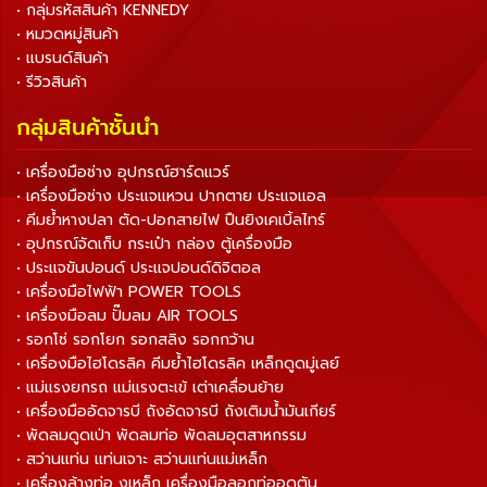
• กลุ่มรหัสสินค้า KENNEDY
• หมวดหมู่สินค้า
• แบรนด์สินค้า
• รีวิวสินค้า
กลุ่มสินค้าชั้นนำ
• เครื่องมือช่าง อุปกรณ์ฮาร์ดแวร์
• เครื่องมือช่าง ประแจแหวน ปากตาย ประแจแอล
• คีมย้ำหางปลา ตัด-ปอกสายไฟ ปืนยิงเคเบิ้ลไทร์
• อุปกรณ์จัดเก็บ กระเป๋า กล่อง ตู้เครื่องมือ
• ประแจขันปอนด์ ประแจปอนด์ดิจิตอล
• เครื่องมือไฟฟ้า POWER TOOLS
• เครื่องมือลม ปั๊มลม AIR TOOLS
• รอกโซ่ รอกโยก รอกสลิง รอกกว้าน
• เครื่องมือไฮโดรลิค คีมย้ำไฮโดรลิค เหล็กดูดมู่เลย์
• แม่แรงยกรถ แม่แรงตะเข้ เต่าเคลื่อนย้าย
• เครื่องมืออัดจารบี ถังอัดจารบี ถังเติมน้ำมันเกียร์
• พัดลมดูดเป่า พัดลมท่อ พัดลมอุตสาหกรรม
• สว่านแท่น แท่นเจาะ สว่านแท่นแม่เหล็ก
• เครื่องล้างท่อ งูเหล็ก เครื่องมือลอกท่ออุดตัน