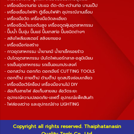
• เครื่องมืองานท่อ ประแจ ดัด-ตัด-คว้านท่อ บานแป๊ป
• เครื่องเชื่อมไฟฟ้า ตู้เชื่อมไฟฟ้า อุปกรณ์งานเชื่อม
• เครื่องมือวัด เครื่องมือวัดละเอียด
• เครื่องฉีดน้ำแรงดันสูง เครื่องดูดฝุ่นอุตสาหกรรม
• ปั๊มน้ำ ปั๊มจุ่ม ปั๊มแช่ ปั๊มเทสท่อ ปั๊มชนิดต่างๆ
• สลิงโพลีเยสเตอร์ สลิงยกของ
• เครื่องมือก่อสร้าง
• กาวอุตสาหกรรม น้ำยาเคมี น้ำยาเช็ครอยร้าว
• บันไดอุตสาหกรรม บันไดไฟเบอร์กลาส-อลูมิเนียม
• รถเข็นอุตสาหกรรม รถเข็นอเนกประสงค์
• ดอกสว่าน ดอกกัด ดอกเจียร์ CUTTING TOOLS
• ดอกต๊าป ดายต๊าป ด้ามต๊าป ชุดสปริงซ่อมเกลียว
• เครื่องมือเวิร์คช็อป เครื่องมืองานไม้ DIY
• ล้อเก็บสายไฟ ล้อเก็บสายลม ล้อวัดระยะ
• อุปกรณ์ความปลอดภัย-เซฟตี้ อุปกรณ์แพ็คสินค้า
• ไฟส่องสว่าง และอุปกรณ์ช่าง LIGHTING
Copyright all rights reserved. Thaiphatanasin