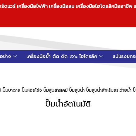
วร์ เครื่องมือไฟฟ้า เครื่องมือลม เครื่องมือไฮโดรลิคมืออาชีพ แ
มือช่าง
เครื่องมือย้ำ ตัด ดัด เจาะ ไฮโดรลิค
แม่แรงยกร
ดโว่ ปั๊มบาดาล ปั๊มหอยโข่ง ปั๊มสูบสารเคมี ปั๊มสูบน้ำ ปั๊มสูบน้ำสำหรับสระว่ายน้ำ ป
ปั๊มน้ำอัตโนมัติ