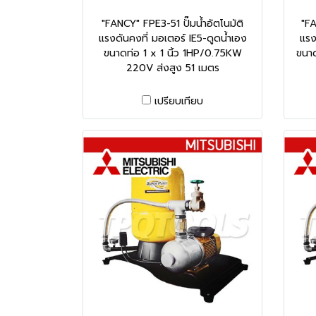
"FANCY" FPE3-51 ปั๊มน้ำอัตโนมัติ
"FA
แรงดันคงที่ มอเตอร์ IE5-ดูดน้ำเอง
แรง
ขนาดท่อ 1 x 1 นิ้ว 1HP/0.75KW
ขนาด
220V ส่งสูง 51 เมตร
เปรียบเทียบ