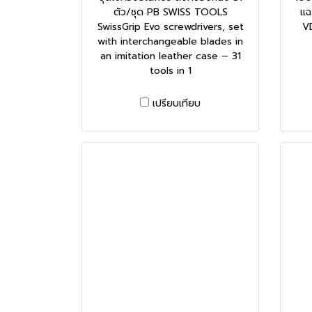
ตัว/ชุด PB SWISS TOOLS
แฉ
SwissGrip Evo screwdrivers, set
V
with interchangeable blades in
an imitation leather case – 31
tools in 1
เปรียบเทียบ