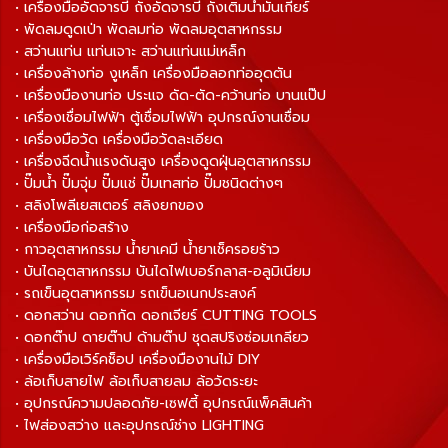
• เครื่องมืออัดจารบี ถังอัดจารบี ถังเติมน้ำมันเกียร์
• พัดลมดูดเป่า พัดลมท่อ พัดลมอุตสาหกรรม
• สว่านแท่น แท่นเจาะ สว่านแท่นแม่เหล็ก
• เครื่องล้างท่อ งูเหล็ก เครื่องมือลอกท่ออุดตัน
• เครื่องมืองานท่อ ประแจ ดัด-ตัด-คว้านท่อ บานแป๊ป
• เครื่องเชื่อมไฟฟ้า ตู้เชื่อมไฟฟ้า อุปกรณ์งานเชื่อม
• เครื่องมือวัด เครื่องมือวัดละเอียด
• เครื่องฉีดน้ำแรงดันสูง เครื่องดูดฝุ่นอุตสาหกรรม
• ปั๊มน้ำ ปั๊มจุ่ม ปั๊มแช่ ปั๊มเทสท่อ ปั๊มชนิดต่างๆ
• สลิงโพลีเยสเตอร์ สลิงยกของ
• เครื่องมือก่อสร้าง
• กาวอุตสาหกรรม น้ำยาเคมี น้ำยาเช็ครอยร้าว
• บันไดอุตสาหกรรม บันไดไฟเบอร์กลาส-อลูมิเนียม
• รถเข็นอุตสาหกรรม รถเข็นอเนกประสงค์
• ดอกสว่าน ดอกกัด ดอกเจียร์ CUTTING TOOLS
• ดอกต๊าป ดายต๊าป ด้ามต๊าป ชุดสปริงซ่อมเกลียว
• เครื่องมือเวิร์คช็อป เครื่องมืองานไม้ DIY
• ล้อเก็บสายไฟ ล้อเก็บสายลม ล้อวัดระยะ
• อุปกรณ์ความปลอดภัย-เซฟตี้ อุปกรณ์แพ็คสินค้า
• ไฟส่องสว่าง และอุปกรณ์ช่าง LIGHTING