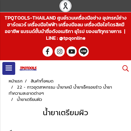
TPQTOOLS-THAILAND ศูนย์รวมเครื่องมือช่าง อุปกรณ์ช่าง
ฮาร์ดแวร์ เครื่องมือไฟฟ้า เครื่องมือลม เครื่องมือไฮโดรลิคมื
ออาชีพ แบรนด์ชั้นนำชื่อดังอเมริกา ยุโรป ของแท้ทุกรายการ |
LINE : @tpqonline
หน้าแรก
สินค้าทั้งหมด
22 - กาวอุตสาหกรรม น้ำยาเคมี น้ำยาเช็ครอยร้าว น้ำยา
ทำความสะอาดต่างๆ
น้ำยาเตรียมผิว
น้ำยาเตรียมผิว