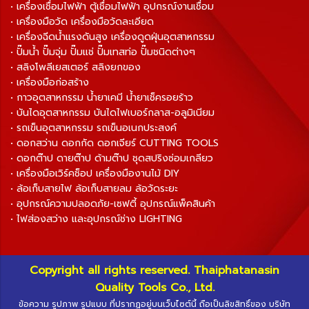
• เครื่องเชื่อมไฟฟ้า ตู้เชื่อมไฟฟ้า อุปกรณ์งานเชื่อม
• เครื่องมือวัด เครื่องมือวัดละเอียด
• เครื่องฉีดน้ำแรงดันสูง เครื่องดูดฝุ่นอุตสาหกรรม
• ปั๊มน้ำ ปั๊มจุ่ม ปั๊มแช่ ปั๊มเทสท่อ ปั๊มชนิดต่างๆ
• สลิงโพลีเยสเตอร์ สลิงยกของ
• เครื่องมือก่อสร้าง
• กาวอุตสาหกรรม น้ำยาเคมี น้ำยาเช็ครอยร้าว
• บันไดอุตสาหกรรม บันไดไฟเบอร์กลาส-อลูมิเนียม
• รถเข็นอุตสาหกรรม รถเข็นอเนกประสงค์
• ดอกสว่าน ดอกกัด ดอกเจียร์ CUTTING TOOLS
• ดอกต๊าป ดายต๊าป ด้ามต๊าป ชุดสปริงซ่อมเกลียว
• เครื่องมือเวิร์คช็อป เครื่องมืองานไม้ DIY
• ล้อเก็บสายไฟ ล้อเก็บสายลม ล้อวัดระยะ
• อุปกรณ์ความปลอดภัย-เซฟตี้ อุปกรณ์แพ็คสินค้า
• ไฟส่องสว่าง และอุปกรณ์ช่าง LIGHTING
Copyright all rights reserved. Thaiphatanasin
Quality Tools Co., Ltd.
ข้อความ รูปภาพ รูปแบบ ที่ปรากฏอยู่บนเว็บไซต์นี้ ถือเป็นลิขสิทธิ์ของ บริษัท