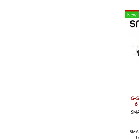
New
G-S
6
SMA
SMAR
ใ