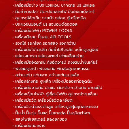
• เครื่องมือช่าง ประแจแหวน ปากตาย ประแจแอล
• คีมย้ำหางปลา ตัด-ปอกสายไฟ ปืนยิงเคเบิ้ลไทร์
• อุปกรณ์จัดเก็บ กระเป๋า กล่อง ตู้เครื่องมือ
• ประแจขันปอนด์ ประแจปอนด์ดิจิตอล
• เครื่องมือไฟฟ้า POWER TOOLS
• เครื่องมือลม ปั๊มลม AIR TOOLS
• รอกโซ่ รอกโยก รอกสลิง รอกกว้าน
• เครื่องมือไฮโดรลิค คีมย้ำไฮโดรลิค เหล็กดูดมู่เลย์
• แม่แรงยกรถ แม่แรงตะเข้ เต่าเคลื่อนย้าย
• เครื่องมืออัดจารบี ถังอัดจารบี ถังเติมน้ำมันเกียร์
• พัดลมดูดเป่า พัดลมท่อ พัดลมอุตสาหกรรม
• สว่านแท่น แท่นเจาะ สว่านแท่นแม่เหล็ก
• เครื่องล้างท่อ งูเหล็ก เครื่องมือลอกท่ออุดตัน
• เครื่องมืองานท่อ ประแจ ดัด-ตัด-คว้านท่อ บานแป๊ป
• เครื่องเชื่อมไฟฟ้า ตู้เชื่อมไฟฟ้า อุปกรณ์งานเชื่อม
• เครื่องมือวัด เครื่องมือวัดละเอียด
• เครื่องฉีดน้ำแรงดันสูง เครื่องดูดฝุ่นอุตสาหกรรม
• ปั๊มน้ำ ปั๊มจุ่ม ปั๊มแช่ ปั๊มเทสท่อ ปั๊มชนิดต่างๆ
• สลิงโพลีเยสเตอร์ สลิงยกของ
• เครื่องมือก่อสร้าง