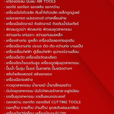
• เครื่องมือลม ปั๊มลม AIR TOOLS
• รอกโซ่ รอกโยก รอกสลิง รอกกว้าน
• เครื่องมือไฮโดรลิค คีมย้ำไฮโดรลิค เหล็กดูดมู่เลย์
• แม่แรงยกรถ แม่แรงตะเข้ เต่าเคลื่อนย้าย
• เครื่องมืออัดจารบี ถังอัดจารบี ถังเติมน้ำมันเกียร์
• พัดลมดูดเป่า พัดลมท่อ พัดลมอุตสาหกรรม
• สว่านแท่น แท่นเจาะ สว่านแท่นแม่เหล็ก
• เครื่องล้างท่อ งูเหล็ก เครื่องมือลอกท่ออุดตัน
• เครื่องมืองานท่อ ประแจ ดัด-ตัด-คว้านท่อ บานแป๊ป
• เครื่องเชื่อมไฟฟ้า ตู้เชื่อมไฟฟ้า อุปกรณ์งานเชื่อม
• เครื่องมือวัด เครื่องมือวัดละเอียด
• เครื่องฉีดน้ำแรงดันสูง เครื่องดูดฝุ่นอุตสาหกรรม
• ปั๊มน้ำ ปั๊มจุ่ม ปั๊มแช่ ปั๊มเทสท่อ ปั๊มชนิดต่างๆ
• สลิงโพลีเยสเตอร์ สลิงยกของ
• เครื่องมือก่อสร้าง
• กาวอุตสาหกรรม น้ำยาเคมี น้ำยาเช็ครอยร้าว
• บันไดอุตสาหกรรม บันไดไฟเบอร์กลาส-อลูมิเนียม
• รถเข็นอุตสาหกรรม รถเข็นอเนกประสงค์
• ดอกสว่าน ดอกกัด ดอกเจียร์ CUTTING TOOLS
• ดอกต๊าป ดายต๊าป ด้ามต๊าป ชุดสปริงซ่อมเกลียว
• เครื่องมือเวิร์คช็อป เครื่องมืองานไม้ DIY