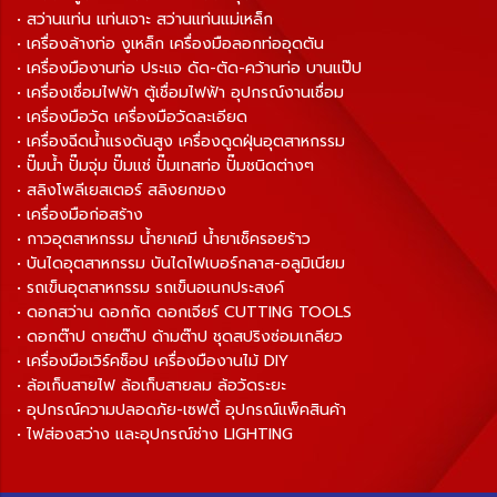
• สว่านแท่น แท่นเจาะ สว่านแท่นแม่เหล็ก
• เครื่องล้างท่อ งูเหล็ก เครื่องมือลอกท่ออุดตัน
• เครื่องมืองานท่อ ประแจ ดัด-ตัด-คว้านท่อ บานแป๊ป
• เครื่องเชื่อมไฟฟ้า ตู้เชื่อมไฟฟ้า อุปกรณ์งานเชื่อม
• เครื่องมือวัด เครื่องมือวัดละเอียด
• เครื่องฉีดน้ำแรงดันสูง เครื่องดูดฝุ่นอุตสาหกรรม
• ปั๊มน้ำ ปั๊มจุ่ม ปั๊มแช่ ปั๊มเทสท่อ ปั๊มชนิดต่างๆ
• สลิงโพลีเยสเตอร์ สลิงยกของ
• เครื่องมือก่อสร้าง
• กาวอุตสาหกรรม น้ำยาเคมี น้ำยาเช็ครอยร้าว
• บันไดอุตสาหกรรม บันไดไฟเบอร์กลาส-อลูมิเนียม
• รถเข็นอุตสาหกรรม รถเข็นอเนกประสงค์
• ดอกสว่าน ดอกกัด ดอกเจียร์ CUTTING TOOLS
• ดอกต๊าป ดายต๊าป ด้ามต๊าป ชุดสปริงซ่อมเกลียว
• เครื่องมือเวิร์คช็อป เครื่องมืองานไม้ DIY
• ล้อเก็บสายไฟ ล้อเก็บสายลม ล้อวัดระยะ
• อุปกรณ์ความปลอดภัย-เซฟตี้ อุปกรณ์แพ็คสินค้า
• ไฟส่องสว่าง และอุปกรณ์ช่าง LIGHTING