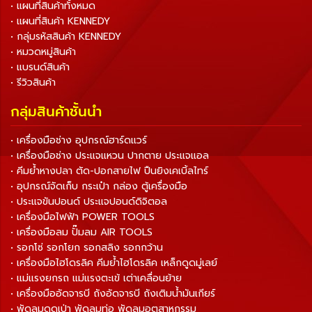
• แผนที่สินค้าทั้งหมด
• แผนที่สินค้า KENNEDY
• กลุ่มรหัสสินค้า KENNEDY
• หมวดหมู่สินค้า
• แบรนด์สินค้า
• รีวิวสินค้า
กลุ่มสินค้าชั้นนำ
• เครื่องมือช่าง อุปกรณ์ฮาร์ดแวร์
• เครื่องมือช่าง ประแจแหวน ปากตาย ประแจแอล
• คีมย้ำหางปลา ตัด-ปอกสายไฟ ปืนยิงเคเบิ้ลไทร์
• อุปกรณ์จัดเก็บ กระเป๋า กล่อง ตู้เครื่องมือ
• ประแจขันปอนด์ ประแจปอนด์ดิจิตอล
• เครื่องมือไฟฟ้า POWER TOOLS
• เครื่องมือลม ปั๊มลม AIR TOOLS
• รอกโซ่ รอกโยก รอกสลิง รอกกว้าน
• เครื่องมือไฮโดรลิค คีมย้ำไฮโดรลิค เหล็กดูดมู่เลย์
• แม่แรงยกรถ แม่แรงตะเข้ เต่าเคลื่อนย้าย
• เครื่องมืออัดจารบี ถังอัดจารบี ถังเติมน้ำมันเกียร์
• พัดลมดูดเป่า พัดลมท่อ พัดลมอุตสาหกรรม