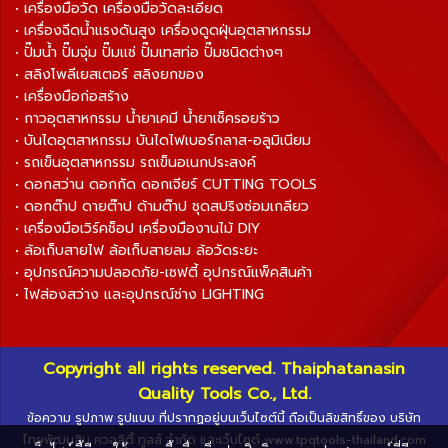
• เครื่องมือวัด เครื่องมือวัดละเอียด
• เครื่องฉีดน้ำแรงดันสูง เครื่องดูดฝุ่นอุตสาหกรรม
• ปั๊มน้ำ ปั๊มจุ่ม ปั๊มแช่ ปั๊มเทสท่อ ปั๊มชนิดต่างๆ
• สลิงโพลีเยสเตอร์ สลิงยกของ
• เครื่องมือก่อสร้าง
• กาวอุตสาหกรรม น้ำยาเคมี น้ำยาเช็ครอยร้าว
• บันไดอุตสาหกรรม บันไดไฟเบอร์กลาส-อลูมิเนียม
• รถเข็นอุตสาหกรรม รถเข็นอเนกประสงค์
• ดอกสว่าน ดอกกัด ดอกเจียร์ CUTTING TOOLS
• ดอกต๊าป ดายต๊าป ด้ามต๊าป ชุดสปริงซ่อมเกลียว
• เครื่องมือเวิร์คช็อป เครื่องมืองานไม้ DIY
• ล้อเก็บสายไฟ ล้อเก็บสายลม ล้อวัดระยะ
• อุปกรณ์ความปลอดภัย-เซฟตี้ อุปกรณ์แพ็คสินค้า
• ไฟส่องสว่าง และอุปกรณ์ช่าง LIGHTING
Copyright all rights reserved. Thaiphatanasin
Quality Tools Co., Ltd.
ข้อความ รูปภาพ รูปแบบ ที่ปรากฏอยู่บนเว็บไซต์นี้ ถือเป็นลิขสิทธิ์ของ บริษัท
ไทยพัฒนสิน ควอลิตี้ ทูลส์ จำกัด และเว็บไซต์ www.tpqtools-thailand.com