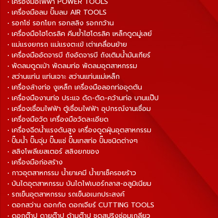
• เครื่องมือไฟฟ้า POWER TOOLS
• เครื่องมือลม ปั๊มลม AIR TOOLS
• รอกโซ่ รอกโยก รอกสลิง รอกกว้าน
• เครื่องมือไฮโดรลิค คีมย้ำไฮโดรลิค เหล็กดูดมู่เลย์
• แม่แรงยกรถ แม่แรงตะเข้ เต่าเคลื่อนย้าย
• เครื่องมืออัดจารบี ถังอัดจารบี ถังเติมน้ำมันเกียร์
• พัดลมดูดเป่า พัดลมท่อ พัดลมอุตสาหกรรม
• สว่านแท่น แท่นเจาะ สว่านแท่นแม่เหล็ก
• เครื่องล้างท่อ งูเหล็ก เครื่องมือลอกท่ออุดตัน
• เครื่องมืองานท่อ ประแจ ดัด-ตัด-คว้านท่อ บานแป๊ป
• เครื่องเชื่อมไฟฟ้า ตู้เชื่อมไฟฟ้า อุปกรณ์งานเชื่อม
• เครื่องมือวัด เครื่องมือวัดละเอียด
• เครื่องฉีดน้ำแรงดันสูง เครื่องดูดฝุ่นอุตสาหกรรม
• ปั๊มน้ำ ปั๊มจุ่ม ปั๊มแช่ ปั๊มเทสท่อ ปั๊มชนิดต่างๆ
• สลิงโพลีเยสเตอร์ สลิงยกของ
• เครื่องมือก่อสร้าง
• กาวอุตสาหกรรม น้ำยาเคมี น้ำยาเช็ครอยร้าว
• บันไดอุตสาหกรรม บันไดไฟเบอร์กลาส-อลูมิเนียม
• รถเข็นอุตสาหกรรม รถเข็นอเนกประสงค์
• ดอกสว่าน ดอกกัด ดอกเจียร์ CUTTING TOOLS
• ดอกต๊าป ดายต๊าป ด้ามต๊าป ชุดสปริงซ่อมเกลียว