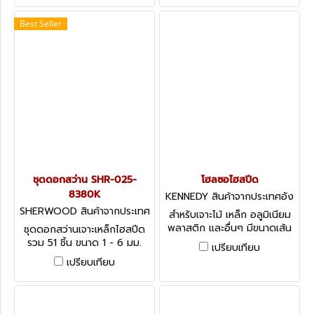
Best Seller
ชุดดอกสว่าน SHR-025-
โฮลซอไฮสปีด
8380K
KENNEDY สินค้าจากประเทศอัง
กฤษ-1
SHERWOOD สินค้าจากประเทศ
สำหรับเจาะไม้ เหล็ก อลูมิเนียม
อังกฤษ-1
พลาสติก และอื่นๆ มีขนาดเส้น
ชุดดอกสว่านเจาะเหล็กไฮสปีด
ผ่านศูนย์กลางให้เลือกตั้งแต่
รวม 51 ชิ้น ขนาด 1 - 6 มม.
เปรียบเทียบ
140 - 177 มม. Variable Pitch
HSS Ground Flute Jobber
เปรียบเทียบ
Bi-Metal HSS Holesaws
Drill Set, Metric - 51 Pieces