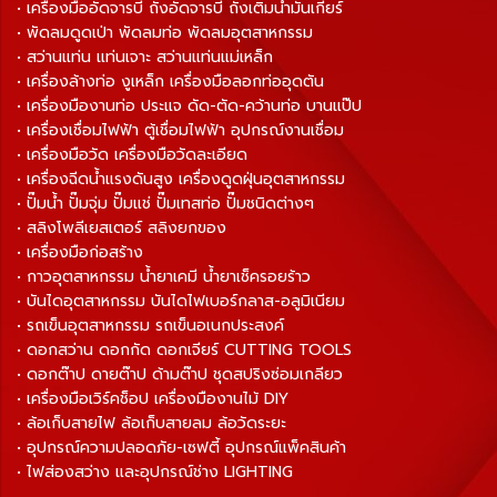
• เครื่องมืออัดจารบี ถังอัดจารบี ถังเติมน้ำมันเกียร์
• พัดลมดูดเป่า พัดลมท่อ พัดลมอุตสาหกรรม
• สว่านแท่น แท่นเจาะ สว่านแท่นแม่เหล็ก
• เครื่องล้างท่อ งูเหล็ก เครื่องมือลอกท่ออุดตัน
• เครื่องมืองานท่อ ประแจ ดัด-ตัด-คว้านท่อ บานแป๊ป
• เครื่องเชื่อมไฟฟ้า ตู้เชื่อมไฟฟ้า อุปกรณ์งานเชื่อม
• เครื่องมือวัด เครื่องมือวัดละเอียด
• เครื่องฉีดน้ำแรงดันสูง เครื่องดูดฝุ่นอุตสาหกรรม
• ปั๊มน้ำ ปั๊มจุ่ม ปั๊มแช่ ปั๊มเทสท่อ ปั๊มชนิดต่างๆ
• สลิงโพลีเยสเตอร์ สลิงยกของ
• เครื่องมือก่อสร้าง
• กาวอุตสาหกรรม น้ำยาเคมี น้ำยาเช็ครอยร้าว
• บันไดอุตสาหกรรม บันไดไฟเบอร์กลาส-อลูมิเนียม
• รถเข็นอุตสาหกรรม รถเข็นอเนกประสงค์
• ดอกสว่าน ดอกกัด ดอกเจียร์ CUTTING TOOLS
• ดอกต๊าป ดายต๊าป ด้ามต๊าป ชุดสปริงซ่อมเกลียว
• เครื่องมือเวิร์คช็อป เครื่องมืองานไม้ DIY
• ล้อเก็บสายไฟ ล้อเก็บสายลม ล้อวัดระยะ
• อุปกรณ์ความปลอดภัย-เซฟตี้ อุปกรณ์แพ็คสินค้า
• ไฟส่องสว่าง และอุปกรณ์ช่าง LIGHTING