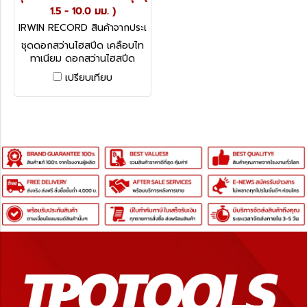
1.5 - 10.0 มม. )
IRWIN RECORD สินค้าจากประเ
ทศอังกฤษ 10503991
ชุดดอกสว่านไฮสปีด เคลือบไท
ทาเนียม ดอกสว่านไฮสปีด
เคลือบไทเทเนียม 15 ดอก Irwin
เปรียบเทียบ
Pro Drill Set HSTIN 15 Piece