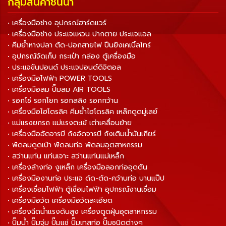
กลุ่มสินค้าชั้นนำ
• เครื่องมือช่าง อุปกรณ์ฮาร์ดแวร์
• เครื่องมือช่าง ประแจแหวน ปากตาย ประแจแอล
• คีมย้ำหางปลา ตัด-ปอกสายไฟ ปืนยิงเคเบิ้ลไทร์
• อุปกรณ์จัดเก็บ กระเป๋า กล่อง ตู้เครื่องมือ
• ประแจขันปอนด์ ประแจปอนด์ดิจิตอล
• เครื่องมือไฟฟ้า POWER TOOLS
• เครื่องมือลม ปั๊มลม AIR TOOLS
• รอกโซ่ รอกโยก รอกสลิง รอกกว้าน
• เครื่องมือไฮโดรลิค คีมย้ำไฮโดรลิค เหล็กดูดมู่เลย์
• แม่แรงยกรถ แม่แรงตะเข้ เต่าเคลื่อนย้าย
• เครื่องมืออัดจารบี ถังอัดจารบี ถังเติมน้ำมันเกียร์
• พัดลมดูดเป่า พัดลมท่อ พัดลมอุตสาหกรรม
• สว่านแท่น แท่นเจาะ สว่านแท่นแม่เหล็ก
• เครื่องล้างท่อ งูเหล็ก เครื่องมือลอกท่ออุดตัน
• เครื่องมืองานท่อ ประแจ ดัด-ตัด-คว้านท่อ บานแป๊ป
• เครื่องเชื่อมไฟฟ้า ตู้เชื่อมไฟฟ้า อุปกรณ์งานเชื่อม
• เครื่องมือวัด เครื่องมือวัดละเอียด
• เครื่องฉีดน้ำแรงดันสูง เครื่องดูดฝุ่นอุตสาหกรรม
• ปั๊มน้ำ ปั๊มจุ่ม ปั๊มแช่ ปั๊มเทสท่อ ปั๊มชนิดต่างๆ