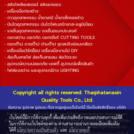
• สลิงโพลีเยสเตอร์ สลิงยกของ
• เครื่องมือก่อสร้าง
• กาวอุตสาหกรรม น้ำยาเคมี น้ำยาเช็ครอยร้าว
• บันไดอุตสาหกรรม บันไดไฟเบอร์กลาส-อลูมิเนียม
• รถเข็นอุตสาหกรรม รถเข็นอเนกประสงค์
• ดอกสว่าน ดอกกัด ดอกเจียร์ CUTTING TOOLS
• ดอกต๊าป ดายต๊าป ด้ามต๊าป ชุดสปริงซ่อมเกลียว
• เครื่องมือเวิร์คช็อป เครื่องมืองานไม้ DIY
• ล้อเก็บสายไฟ ล้อเก็บสายลม ล้อวัดระยะ
• อุปกรณ์ความปลอดภัย-เซฟตี้ อุปกรณ์แพ็คสินค้า
• ไฟส่องสว่าง และอุปกรณ์ช่าง LIGHTING
Copyright all rights reserved. Thaiphatanasin
Quality Tools Co., Ltd.
ข้อความ รูปภาพ รูปแบบ ที่ปรากฏอยู่บนเว็บไซต์นี้ ถือเป็นลิขสิทธิ์ของ บริษัท
ไทยพัฒนสิน ควอลิตี้ ทูลส์ จำกัด และเว็บไซต์ www.tpqtools-thailand.com
เว็บไซต์นี้มีการใช้งานคุกกี้ เพื่อเพิ่มประสิทธิภาพและประสบการณ์ที่ดี
ห้ามมิให้ผู้ใดกระทำซ้ำ ลอกเลียนแบบ ดาวน์โหลด หรือนำไปใช้ประโยชน์อื่นใดโดย
ในการใช้งานเว็บไซต์ของท่าน ท่านสามารถอ่านรายละเอียดเพิ่มเติม
ไม่ได้รับอนุญาตจากบริษัทฯ เป็นลายลักษณ์อักษร หากพบว่ามีการละเมิด นำ
ได้ที่
นโยบายความเป็นส่วนตัว
และ
นโยบายคุกกี้
ข้อความ หรือ รูปภาพต่างๆ ไปใช้ไม่ว่าส่วนใดส่วนหนึ่งหรือทั้งหมดของเว็บไซต์