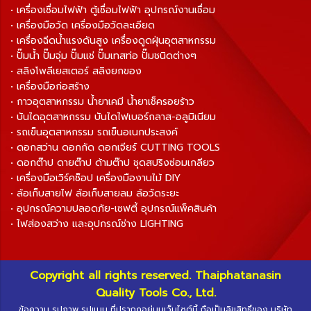
• เครื่องเชื่อมไฟฟ้า ตู้เชื่อมไฟฟ้า อุปกรณ์งานเชื่อม
• เครื่องมือวัด เครื่องมือวัดละเอียด
• เครื่องฉีดน้ำแรงดันสูง เครื่องดูดฝุ่นอุตสาหกรรม
• ปั๊มน้ำ ปั๊มจุ่ม ปั๊มแช่ ปั๊มเทสท่อ ปั๊มชนิดต่างๆ
• สลิงโพลีเยสเตอร์ สลิงยกของ
• เครื่องมือก่อสร้าง
• กาวอุตสาหกรรม น้ำยาเคมี น้ำยาเช็ครอยร้าว
• บันไดอุตสาหกรรม บันไดไฟเบอร์กลาส-อลูมิเนียม
• รถเข็นอุตสาหกรรม รถเข็นอเนกประสงค์
• ดอกสว่าน ดอกกัด ดอกเจียร์ CUTTING TOOLS
• ดอกต๊าป ดายต๊าป ด้ามต๊าป ชุดสปริงซ่อมเกลียว
• เครื่องมือเวิร์คช็อป เครื่องมืองานไม้ DIY
• ล้อเก็บสายไฟ ล้อเก็บสายลม ล้อวัดระยะ
• อุปกรณ์ความปลอดภัย-เซฟตี้ อุปกรณ์แพ็คสินค้า
• ไฟส่องสว่าง และอุปกรณ์ช่าง LIGHTING
Copyright all rights reserved. Thaiphatanasin
Quality Tools Co., Ltd.
ข้อความ รูปภาพ รูปแบบ ที่ปรากฏอยู่บนเว็บไซต์นี้ ถือเป็นลิขสิทธิ์ของ บริษัท