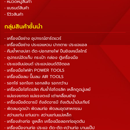
• หมวดหมู่สินค้า
• แบรนด์สินค้า
• รีวิวสินค้า
กลุ่มสินค้าชั้นนำ
• เครื่องมือช่าง อุปกรณ์ฮาร์ดแวร์
• เครื่องมือช่าง ประแจแหวน ปากตาย ประแจแอล
• คีมย้ำหางปลา ตัด-ปอกสายไฟ ปืนยิงเคเบิ้ลไทร์
• อุปกรณ์จัดเก็บ กระเป๋า กล่อง ตู้เครื่องมือ
• ประแจขันปอนด์ ประแจปอนด์ดิจิตอล
• เครื่องมือไฟฟ้า POWER TOOLS
• เครื่องมือลม ปั๊มลม AIR TOOLS
• รอกโซ่ รอกโยก รอกสลิง รอกกว้าน
• เครื่องมือไฮโดรลิค คีมย้ำไฮโดรลิค เหล็กดูดมู่เลย์
• แม่แรงยกรถ แม่แรงตะเข้ เต่าเคลื่อนย้าย
• เครื่องมืออัดจารบี ถังอัดจารบี ถังเติมน้ำมันเกียร์
• พัดลมดูดเป่า พัดลมท่อ พัดลมอุตสาหกรรม
• สว่านแท่น แท่นเจาะ สว่านแท่นแม่เหล็ก
• เครื่องล้างท่อ งูเหล็ก เครื่องมือลอกท่ออุดตัน
• เครื่องมืองานท่อ ประแจ ดัด-ตัด-คว้านท่อ บานแป๊ป