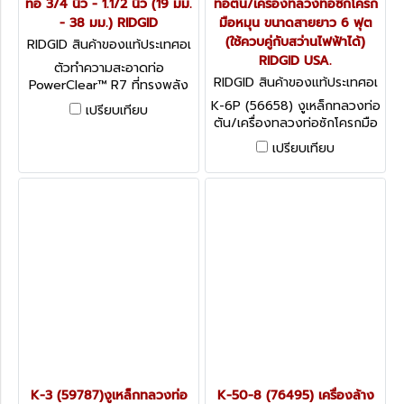
ท่อ 3/4 นิ้ว - 1.1/2 นิ้ว (19 มม.
ท่อตัน/เครื่องทลวงท่อซักโครก
- 38 มม.) RIDGID
มือหมุน ขนาดสายยาว 6 ฟุต
(ใช้ควบคู่กับสว่านไฟฟ้าได้)
RIDGID สินค้าของแท้ประเทศอเ
มริกา POWERCLEAR R7
RIDGID USA.
ตัวทำความสะอาดท่อ
RIDGID สินค้าของแท้ประเทศอเ
PowerClear™ R7 ที่ทรงพลัง
มริกา K-6P
ขนาดกะทัดรัดและใช้งานได้หลาก
K-6P (56658) งูเหล็กทลวงท่อ
เปรียบเทียบ
หลายรูปแบบ ช่วยทำความ
ตัน/เครื่องทลวงท่อซักโครกมือ
สะอาดสิ่งอุดตันในท่อ ฝักบัว
หมุน ขนาดสายยาว 6 ฟุต (ใช้
เปรียบเทียบ
หรืออ่างล้างมือได้อย่างง่ายดาย
ควบคู่กับสว่านไฟฟ้าได้) RIDGID
ตั้งแต่เส้นผ่าศูนย์กลาง 3/4 นิ้ว
USA.
ไปจนถึง 1 1/2 นิ้ว
K-3 (59787)งูเหล็กทลวงท่อ
K-50-8 (76495) เครื่องล้าง