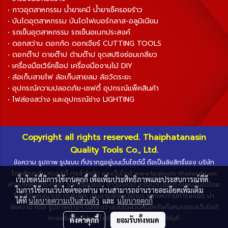
• กาวอุตสาหกรรม น้ำยาเคมี น้ำยาเช็ครอยร้าว
• บันไดอุตสาหกรรม บันไดไฟเบอร์กลาส-อลูมิเนียม
• รถเข็นอุตสาหกรรม รถเข็นอเนกประสงค์
• ดอกสว่าน ดอกกัด ดอกเจียร์ CUTTING TOOLS
• ดอกต๊าป ดายต๊าป ด้ามต๊าป ชุดสปริงซ่อมเกลียว
• เครื่องมือเวิร์คช็อป เครื่องมืองานไม้ DIY
• ล้อเก็บสายไฟ ล้อเก็บสายลม ล้อวัดระยะ
• อุปกรณ์ความปลอดภัย-เซฟตี้ อุปกรณ์แพ็คสินค้า
• ไฟส่องสว่าง และอุปกรณ์ช่าง LIGHTING
Copyright all rights reserved. Thaiphatanasin
Quality Tools Co., Ltd.
ข้อความ รูปภาพ รูปแบบ ที่ปรากฏอยู่บนเว็บไซต์นี้ ถือเป็นลิขสิทธิ์ของ บริษัท
ไทยพัฒนสิน ควอลิตี้ ทูลส์ จำกัด และเว็บไซต์ www.tpqtools-thailand.com
เว็บไซต์นี้มีการใช้งานคุกกี้ เพื่อเพิ่มประสิทธิภาพและประสบการณ์ที่ดี
ห้ามมิให้ผู้ใดกระทำซ้ำ ลอกเลียนแบบ ดาวน์โหลด หรือนำไปใช้ประโยชน์อื่นใดโดย
ในการใช้งานเว็บไซต์ของท่าน ท่านสามารถอ่านรายละเอียดเพิ่มเติม
ไม่ได้รับอนุญาตจากบริษัทฯ เป็นลายลักษณ์อักษร หากพบว่ามีการละเมิด นำ
ได้ที่
นโยบายความเป็นส่วนตัว
และ
นโยบายคุกกี้
ข้อความ หรือ รูปภาพต่างๆ ไปใช้ไม่ว่าส่วนใดส่วนหนึ่งหรือทั้งหมดของเว็บไซต์
ทางบริษัทฯ มีสิทธิ์ดำเนินการตามกฎหมายได้ทันที
ตั้งค่าคุกกี้
ยอมรับทั้งหมด