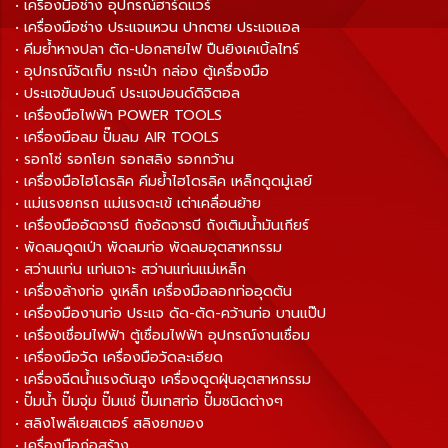
• เครื่องมือช่าง อุปกรณ์ฮาร์ดแวร์
• เครื่องมือช่าง ประแจแหวน ปากตาย ประแจแอล
• คีมย้ำหางปลา ตัด-ปอกสายไฟ ปืนยิงเคเบิ้ลไทร์
• อุปกรณ์จัดเก็บ กระเป๋า กล่อง ตู้เครื่องมือ
• ประแจขันปอนด์ ประแจปอนด์ดิจิตอล
• เครื่องมือไฟฟ้า POWER TOOLS
• เครื่องมือลม ปั๊มลม AIR TOOLS
• รอกโซ่ รอกโยก รอกสลิง รอกกว้าน
• เครื่องมือไฮโดรลิค คีมย้ำไฮโดรลิค เหล็กดูดมู่เลย์
• แม่แรงยกรถ แม่แรงตะเข้ เต่าเคลื่อนย้าย
• เครื่องมืออัดจารบี ถังอัดจารบี ถังเติมน้ำมันเกียร์
• พัดลมดูดเป่า พัดลมท่อ พัดลมอุตสาหกรรม
• สว่านแท่น แท่นเจาะ สว่านแท่นแม่เหล็ก
• เครื่องล้างท่อ งูเหล็ก เครื่องมือลอกท่ออุดตัน
• เครื่องมืองานท่อ ประแจ ดัด-ตัด-คว้านท่อ บานแป๊ป
• เครื่องเชื่อมไฟฟ้า ตู้เชื่อมไฟฟ้า อุปกรณ์งานเชื่อม
• เครื่องมือวัด เครื่องมือวัดละเอียด
• เครื่องฉีดน้ำแรงดันสูง เครื่องดูดฝุ่นอุตสาหกรรม
• ปั๊มน้ำ ปั๊มจุ่ม ปั๊มแช่ ปั๊มเทสท่อ ปั๊มชนิดต่างๆ
• สลิงโพลีเยสเตอร์ สลิงยกของ
• เครื่องมือก่อสร้าง