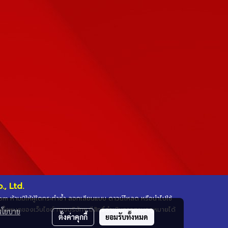
, Ltd.
.com ห้ามมิให้ผู้ใดกระทำซ้ำ ลอกเลียนแบบ ดาวน์โหลด หรือนำไปใช้
ือทั้งหมดของเว็บไซต์ ทางบริษัทฯ มีสิทธิ์ดำเนินการตามกฎหมายได้
นโยบาย
ตั้งค่าคุกกี้
ยอมรับทั้งหมด