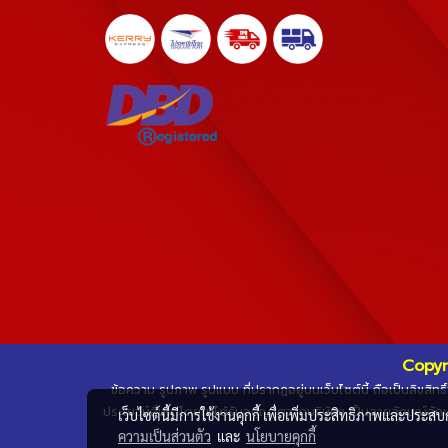
Copyr
ข้อความ รูปภาพ รูปแบบ ที่ปรากฏอยู่บนเว็บไซต์นี้ ถือเป็นลิขสิ
ประโยชน์อื่นใดโดยไม่ได้รับอนุญาตจากบริษัทฯ เป็นลายลักษณ์อักษ
เว็บไซต์นี้มีการใช้งานคุกกี้ เพื่อเพิ่มประสิทธิภาพและประส
ความเป็นส่วนตัว
และ
นโยบายคุกกี้