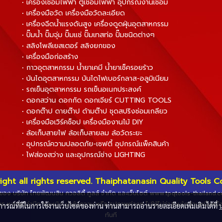
• เครื่องเชื่อมไฟฟ้า ตู้เชื่อมไฟฟ้า อุปกรณ์งานเชื่อม
• เครื่องมือวัด เครื่องมือวัดละเอียด
• เครื่องฉีดน้ำแรงดันสูง เครื่องดูดฝุ่นอุตสาหกรรม
• ปั๊มน้ำ ปั๊มจุ่ม ปั๊มแช่ ปั๊มเทสท่อ ปั๊มชนิดต่างๆ
• สลิงโพลีเยสเตอร์ สลิงยกของ
• เครื่องมือก่อสร้าง
• กาวอุตสาหกรรม น้ำยาเคมี น้ำยาเช็ครอยร้าว
• บันไดอุตสาหกรรม บันไดไฟเบอร์กลาส-อลูมิเนียม
• รถเข็นอุตสาหกรรม รถเข็นอเนกประสงค์
• ดอกสว่าน ดอกกัด ดอกเจียร์ CUTTING TOOLS
• ดอกต๊าป ดายต๊าป ด้ามต๊าป ชุดสปริงซ่อมเกลียว
• เครื่องมือเวิร์คช็อป เครื่องมืองานไม้ DIY
• ล้อเก็บสายไฟ ล้อเก็บสายลม ล้อวัดระยะ
• อุปกรณ์ความปลอดภัย-เซฟตี้ อุปกรณ์แพ็คสินค้า
• ไฟส่องสว่าง และอุปกรณ์ช่าง LIGHTING
ight all rights reserved. Thaiphatanasin Quality Tools Co.
ทธิ์ของ บริษัท ไทยพัฒนสิน ควอลิตี้ ทูลส์ จำกัด และเว็บไซต์ www.tpqtools-thailand
ร หากพบว่ามีการละเมิด นำข้อความ หรือ รูปภาพต่างๆ ไปใช้ไม่ว่าส่วนใดส่วนหนึ่งหร
บการณ์ที่ดีในการใช้งานเว็บไซต์ของท่าน ท่านสามารถอ่านรายละเอียดเพิ่มเติมได้ที่
ทันที