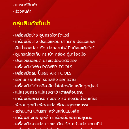
• แบรนด์สินค้า
• รีวิวสินค้า
กลุ่มสินค้าชั้นนำ
• เครื่องมือช่าง อุปกรณ์ฮาร์ดแวร์
• เครื่องมือช่าง ประแจแหวน ปากตาย ประแจแอล
• คีมย้ำหางปลา ตัด-ปอกสายไฟ ปืนยิงเคเบิ้ลไทร์
• อุปกรณ์จัดเก็บ กระเป๋า กล่อง ตู้เครื่องมือ
• ประแจขันปอนด์ ประแจปอนด์ดิจิตอล
• เครื่องมือไฟฟ้า POWER TOOLS
• เครื่องมือลม ปั๊มลม AIR TOOLS
• รอกโซ่ รอกโยก รอกสลิง รอกกว้าน
• เครื่องมือไฮโดรลิค คีมย้ำไฮโดรลิค เหล็กดูดมู่เลย์
• แม่แรงยกรถ แม่แรงตะเข้ เต่าเคลื่อนย้าย
• เครื่องมืออัดจารบี ถังอัดจารบี ถังเติมน้ำมันเกียร์
• พัดลมดูดเป่า พัดลมท่อ พัดลมอุตสาหกรรม
• สว่านแท่น แท่นเจาะ สว่านแท่นแม่เหล็ก
• เครื่องล้างท่อ งูเหล็ก เครื่องมือลอกท่ออุดตัน
• เครื่องมืองานท่อ ประแจ ดัด-ตัด-คว้านท่อ บานแป๊ป