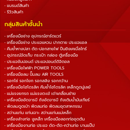
• แบรนด์สินค้า
• รีวิวสินค้า
กลุ่มสินค้าชั้นนำ
• เครื่องมือช่าง อุปกรณ์ฮาร์ดแวร์
• เครื่องมือช่าง ประแจแหวน ปากตาย ประแจแอล
• คีมย้ำหางปลา ตัด-ปอกสายไฟ ปืนยิงเคเบิ้ลไทร์
• อุปกรณ์จัดเก็บ กระเป๋า กล่อง ตู้เครื่องมือ
• ประแจขันปอนด์ ประแจปอนด์ดิจิตอล
• เครื่องมือไฟฟ้า POWER TOOLS
• เครื่องมือลม ปั๊มลม AIR TOOLS
• รอกโซ่ รอกโยก รอกสลิง รอกกว้าน
• เครื่องมือไฮโดรลิค คีมย้ำไฮโดรลิค เหล็กดูดมู่เลย์
• แม่แรงยกรถ แม่แรงตะเข้ เต่าเคลื่อนย้าย
• เครื่องมืออัดจารบี ถังอัดจารบี ถังเติมน้ำมันเกียร์
• พัดลมดูดเป่า พัดลมท่อ พัดลมอุตสาหกรรม
• สว่านแท่น แท่นเจาะ สว่านแท่นแม่เหล็ก
• เครื่องล้างท่อ งูเหล็ก เครื่องมือลอกท่ออุดตัน
• เครื่องมืองานท่อ ประแจ ดัด-ตัด-คว้านท่อ บานแป๊ป