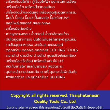
• เครื่องเชื่อมไฟฟ้า ตู้เชื่อมไฟฟ้า อุปกรณ์งานเชื่อม
• เครื่องมือวัด เครื่องมือวัดละเอียด
• เครื่องฉีดน้ำแรงดันสูง เครื่องดูดฝุ่นอุตสาหกรรม
• ปั๊มน้ำ ปั๊มจุ่ม ปั๊มแช่ ปั๊มเทสท่อ ปั๊มชนิดต่างๆ
• สลิงโพลีเยสเตอร์ สลิงยกของ
• เครื่องมือก่อสร้าง
• กาวอุตสาหกรรม น้ำยาเคมี น้ำยาเช็ครอยร้าว
• บันไดอุตสาหกรรม บันไดไฟเบอร์กลาส-อลูมิเนียม
• รถเข็นอุตสาหกรรม รถเข็นอเนกประสงค์
• ดอกสว่าน ดอกกัด ดอกเจียร์ CUTTING TOOLS
• ดอกต๊าป ดายต๊าป ด้ามต๊าป ชุดสปริงซ่อมเกลียว
• เครื่องมือเวิร์คช็อป เครื่องมืองานไม้ DIY
• ล้อเก็บสายไฟ ล้อเก็บสายลม ล้อวัดระยะ
• อุปกรณ์ความปลอดภัย-เซฟตี้ อุปกรณ์แพ็คสินค้า
• ไฟส่องสว่าง และอุปกรณ์ช่าง LIGHTING
Copyright all rights reserved. Thaiphatanasin
Quality Tools Co., Ltd.
ข้อความ รูปภาพ รูปแบบ ที่ปรากฏอยู่บนเว็บไซต์นี้ ถือเป็นลิขสิทธิ์ของ บริษัท