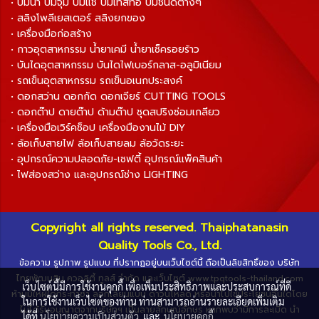
• ปั๊มน้ำ ปั๊มจุ่ม ปั๊มแช่ ปั๊มเทสท่อ ปั๊มชนิดต่างๆ
• สลิงโพลีเยสเตอร์ สลิงยกของ
• เครื่องมือก่อสร้าง
• กาวอุตสาหกรรม น้ำยาเคมี น้ำยาเช็ครอยร้าว
• บันไดอุตสาหกรรม บันไดไฟเบอร์กลาส-อลูมิเนียม
• รถเข็นอุตสาหกรรม รถเข็นอเนกประสงค์
• ดอกสว่าน ดอกกัด ดอกเจียร์ CUTTING TOOLS
• ดอกต๊าป ดายต๊าป ด้ามต๊าป ชุดสปริงซ่อมเกลียว
• เครื่องมือเวิร์คช็อป เครื่องมืองานไม้ DIY
• ล้อเก็บสายไฟ ล้อเก็บสายลม ล้อวัดระยะ
• อุปกรณ์ความปลอดภัย-เซฟตี้ อุปกรณ์แพ็คสินค้า
• ไฟส่องสว่าง และอุปกรณ์ช่าง LIGHTING
Copyright all rights reserved. Thaiphatanasin
Quality Tools Co., Ltd.
ข้อความ รูปภาพ รูปแบบ ที่ปรากฏอยู่บนเว็บไซต์นี้ ถือเป็นลิขสิทธิ์ของ บริษัท
ไทยพัฒนสิน ควอลิตี้ ทูลส์ จำกัด และเว็บไซต์ www.tpqtools-thailand.com
เว็บไซต์นี้มีการใช้งานคุกกี้ เพื่อเพิ่มประสิทธิภาพและประสบการณ์ที่ดี
ห้ามมิให้ผู้ใดกระทำซ้ำ ลอกเลียนแบบ ดาวน์โหลด หรือนำไปใช้ประโยชน์อื่นใดโดย
ในการใช้งานเว็บไซต์ของท่าน ท่านสามารถอ่านรายละเอียดเพิ่มเติม
ไม่ได้รับอนุญาตจากบริษัทฯ เป็นลายลักษณ์อักษร หากพบว่ามีการละเมิด นำ
ได้ที่
นโยบายความเป็นส่วนตัว
และ
นโยบายคุกกี้