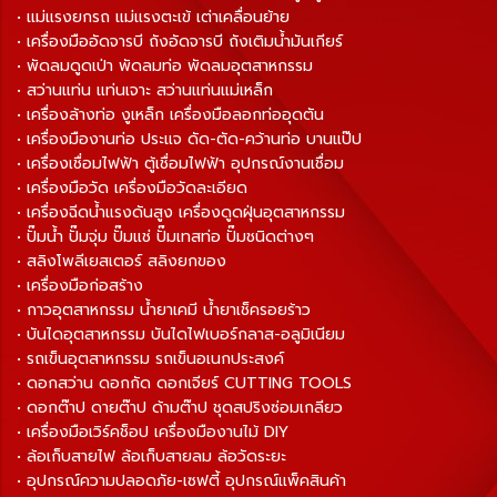
• แม่แรงยกรถ แม่แรงตะเข้ เต่าเคลื่อนย้าย
• เครื่องมืออัดจารบี ถังอัดจารบี ถังเติมน้ำมันเกียร์
• พัดลมดูดเป่า พัดลมท่อ พัดลมอุตสาหกรรม
• สว่านแท่น แท่นเจาะ สว่านแท่นแม่เหล็ก
• เครื่องล้างท่อ งูเหล็ก เครื่องมือลอกท่ออุดตัน
• เครื่องมืองานท่อ ประแจ ดัด-ตัด-คว้านท่อ บานแป๊ป
• เครื่องเชื่อมไฟฟ้า ตู้เชื่อมไฟฟ้า อุปกรณ์งานเชื่อม
• เครื่องมือวัด เครื่องมือวัดละเอียด
• เครื่องฉีดน้ำแรงดันสูง เครื่องดูดฝุ่นอุตสาหกรรม
• ปั๊มน้ำ ปั๊มจุ่ม ปั๊มแช่ ปั๊มเทสท่อ ปั๊มชนิดต่างๆ
• สลิงโพลีเยสเตอร์ สลิงยกของ
• เครื่องมือก่อสร้าง
• กาวอุตสาหกรรม น้ำยาเคมี น้ำยาเช็ครอยร้าว
• บันไดอุตสาหกรรม บันไดไฟเบอร์กลาส-อลูมิเนียม
• รถเข็นอุตสาหกรรม รถเข็นอเนกประสงค์
• ดอกสว่าน ดอกกัด ดอกเจียร์ CUTTING TOOLS
• ดอกต๊าป ดายต๊าป ด้ามต๊าป ชุดสปริงซ่อมเกลียว
• เครื่องมือเวิร์คช็อป เครื่องมืองานไม้ DIY
• ล้อเก็บสายไฟ ล้อเก็บสายลม ล้อวัดระยะ
• อุปกรณ์ความปลอดภัย-เซฟตี้ อุปกรณ์แพ็คสินค้า