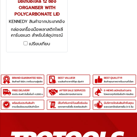
มือเก็บอะไหล่ 12 ช่อง
ORGANISER WITH
POLYCARBONATE LID
KENNEDY สินค้าจากประเทศอัง
กฤษ KEN-593-2410K
กล่องเครื่องมือพลาสติกโพลี
คาร์บอเนต สำหรับใส่อุปกรณ์
ช่าง ขนาด H110 x W400 x
เปรียบเทียบ
L389 มม. ปรับช่องใส่ได้ตาม
ต้องการ Kennedy Organiser
With Polycarbonate Lid, 12
Bins & 11 Dividers เฉพาะ
กล่องเครื่องมือ ** TOOLS
NOT INCLUDED ไม่รวมเครื่อง
มือช่างตัวอย่างในภาพ