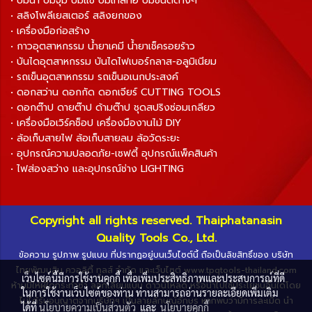
• ปั๊มน้ำ ปั๊มจุ่ม ปั๊มแช่ ปั๊มเทสท่อ ปั๊มชนิดต่างๆ
• สลิงโพลีเยสเตอร์ สลิงยกของ
• เครื่องมือก่อสร้าง
• กาวอุตสาหกรรม น้ำยาเคมี น้ำยาเช็ครอยร้าว
• บันไดอุตสาหกรรม บันไดไฟเบอร์กลาส-อลูมิเนียม
• รถเข็นอุตสาหกรรม รถเข็นอเนกประสงค์
• ดอกสว่าน ดอกกัด ดอกเจียร์ CUTTING TOOLS
• ดอกต๊าป ดายต๊าป ด้ามต๊าป ชุดสปริงซ่อมเกลียว
• เครื่องมือเวิร์คช็อป เครื่องมืองานไม้ DIY
• ล้อเก็บสายไฟ ล้อเก็บสายลม ล้อวัดระยะ
• อุปกรณ์ความปลอดภัย-เซฟตี้ อุปกรณ์แพ็คสินค้า
• ไฟส่องสว่าง และอุปกรณ์ช่าง LIGHTING
Copyright all rights reserved. Thaiphatanasin
Quality Tools Co., Ltd.
ข้อความ รูปภาพ รูปแบบ ที่ปรากฏอยู่บนเว็บไซต์นี้ ถือเป็นลิขสิทธิ์ของ บริษัท
ไทยพัฒนสิน ควอลิตี้ ทูลส์ จำกัด และเว็บไซต์ www.tpqtools-thailand.com
เว็บไซต์นี้มีการใช้งานคุกกี้ เพื่อเพิ่มประสิทธิภาพและประสบการณ์ที่ดี
ห้ามมิให้ผู้ใดกระทำซ้ำ ลอกเลียนแบบ ดาวน์โหลด หรือนำไปใช้ประโยชน์อื่นใดโดย
ในการใช้งานเว็บไซต์ของท่าน ท่านสามารถอ่านรายละเอียดเพิ่มเติม
ไม่ได้รับอนุญาตจากบริษัทฯ เป็นลายลักษณ์อักษร หากพบว่ามีการละเมิด นำ
ได้ที่
นโยบายความเป็นส่วนตัว
และ
นโยบายคุกกี้