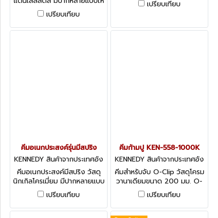
แตนเลสสตีล มีปากหลายแบบให้
เปรียบเทียบ
Set of 6 Pieces
เลือก Kennedy Stainless
เปรียบเทียบ
Steel Pliers & Cutters
คีมอเนกประสงค์รุ่นมีสปริง
คีมก้ามปู KEN-558-1000K
KENNEDY สินค้าจากประเทศอัง
KENNEDY สินค้าจากประเทศอัง
กฤษ-3
กฤษ-1
คีมอเนกประสงค์มีสปริง วัสดุ
คีมสำหรับจับ O-Clip วัสดุโครม
นิกเกิลโครเมี่ยม มีปากหลายแบบ
วานาเดียมขนาด 200 มม. O-
ให้เลือก Kennedy Pro-Torq
Clip Pincers
เปรียบเทียบ
เปรียบเทียบ
Miniature Pliers