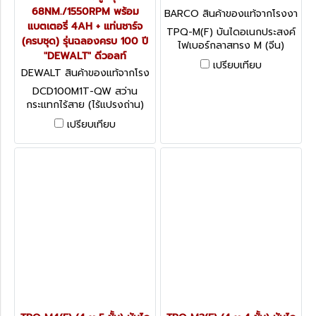
68NM./1550RPM พร้อม
BARCO สินค้าของแท้จากโรงงา
แบตเตอรี่ 4AH + แท่นชาร์จ
นผู้ผลิต TPQ-M5(F)
TPQ-M(F) บันไดอเนกประสงค์
(ครบชุด) รุ่นฉลองครบ 100 ปี
ไฟเบอร์กลาสทรง M (จีน)
"DEWALT" ดีวอลท์
BARCO รับน้ำหนักได้สูงสุด
เปรียบเทียบ
150 กก.
DEWALT สินค้าของแท้จากโรง
งานผู้ผลิต DCD100M1T-QW
DCD100M1T-QW สว่าน
กระแทกไร้สาย (ไร้แปรงถ่าน)
18V (20V MAX.) ขนาด 13 มม.
เปรียบเทียบ
แรงบิดสูงสุด
68NM./1550RPM พร้อม
แบตเตอรี่ 4AH + แท่นชาร์จ
(ครบชุด) รุ่นฉลองครบ 100 ปี
"DEWALT" ดีวอลท์