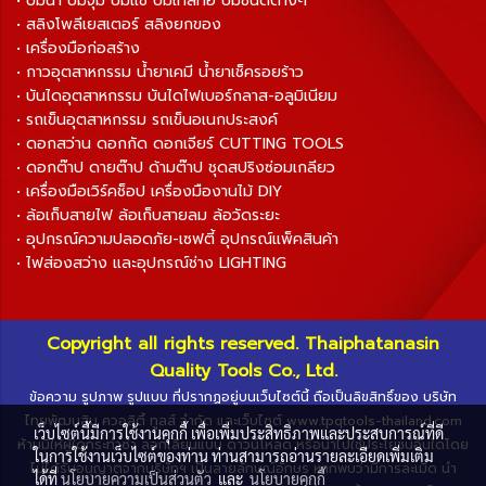
• ปั๊มน้ำ ปั๊มจุ่ม ปั๊มแช่ ปั๊มเทสท่อ ปั๊มชนิดต่างๆ
• สลิงโพลีเยสเตอร์ สลิงยกของ
• เครื่องมือก่อสร้าง
• กาวอุตสาหกรรม น้ำยาเคมี น้ำยาเช็ครอยร้าว
• บันไดอุตสาหกรรม บันไดไฟเบอร์กลาส-อลูมิเนียม
• รถเข็นอุตสาหกรรม รถเข็นอเนกประสงค์
• ดอกสว่าน ดอกกัด ดอกเจียร์ CUTTING TOOLS
• ดอกต๊าป ดายต๊าป ด้ามต๊าป ชุดสปริงซ่อมเกลียว
• เครื่องมือเวิร์คช็อป เครื่องมืองานไม้ DIY
• ล้อเก็บสายไฟ ล้อเก็บสายลม ล้อวัดระยะ
• อุปกรณ์ความปลอดภัย-เซฟตี้ อุปกรณ์แพ็คสินค้า
• ไฟส่องสว่าง และอุปกรณ์ช่าง LIGHTING
Copyright all rights reserved. Thaiphatanasin
Quality Tools Co., Ltd.
ข้อความ รูปภาพ รูปแบบ ที่ปรากฏอยู่บนเว็บไซต์นี้ ถือเป็นลิขสิทธิ์ของ บริษัท
ไทยพัฒนสิน ควอลิตี้ ทูลส์ จำกัด และเว็บไซต์ www.tpqtools-thailand.com
เว็บไซต์นี้มีการใช้งานคุกกี้ เพื่อเพิ่มประสิทธิภาพและประสบการณ์ที่ดี
ห้ามมิให้ผู้ใดกระทำซ้ำ ลอกเลียนแบบ ดาวน์โหลด หรือนำไปใช้ประโยชน์อื่นใดโดย
ในการใช้งานเว็บไซต์ของท่าน ท่านสามารถอ่านรายละเอียดเพิ่มเติม
ไม่ได้รับอนุญาตจากบริษัทฯ เป็นลายลักษณ์อักษร หากพบว่ามีการละเมิด นำ
ได้ที่
นโยบายความเป็นส่วนตัว
และ
นโยบายคุกกี้