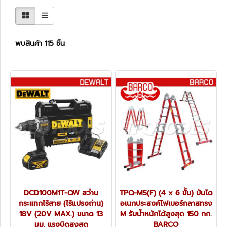
พบสินค้า 115 ชิ้น
DCD100M1T-QW สว่าน
TPQ-M5(F) (4 x 6 ขั้น) บันได
กระแทกไร้สาย (ไร้แปรงถ่าน)
อเนกประสงค์ไฟเบอร์กลาสทรง
18V (20V MAX.) ขนาด 13
M รับน้ำหนักได้สูงสุด 150 กก.
มม. แรงบิดสูงสุด
BARCO