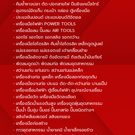
• คีมย้ำหางปลา ตัด-ปอกสายไฟ ปืนยิงเคเบิ้ลไทร์
• อุปกรณ์จัดเก็บ กระเป๋า กล่อง ตู้เครื่องมือ
• ประแจขันปอนด์ ประแจปอนด์ดิจิตอล
• เครื่องมือไฟฟ้า POWER TOOLS
• เครื่องมือลม ปั๊มลม AIR TOOLS
• รอกโซ่ รอกโยก รอกสลิง รอกกว้าน
• เครื่องมือไฮโดรลิค คีมย้ำไฮโดรลิค เหล็กดูดมู่เลย์
• แม่แรงยกรถ แม่แรงตะเข้ เต่าเคลื่อนย้าย
• เครื่องมืออัดจารบี ถังอัดจารบี ถังเติมน้ำมันเกียร์
• พัดลมดูดเป่า พัดลมท่อ พัดลมอุตสาหกรรม
• สว่านแท่น แท่นเจาะ สว่านแท่นแม่เหล็ก
• เครื่องล้างท่อ งูเหล็ก เครื่องมือลอกท่ออุดตัน
• เครื่องมืองานท่อ ประแจ ดัด-ตัด-คว้านท่อ บานแป๊ป
• เครื่องเชื่อมไฟฟ้า ตู้เชื่อมไฟฟ้า อุปกรณ์งานเชื่อม
• เครื่องมือวัด เครื่องมือวัดละเอียด
• เครื่องฉีดน้ำแรงดันสูง เครื่องดูดฝุ่นอุตสาหกรรม
• ปั๊มน้ำ ปั๊มจุ่ม ปั๊มแช่ ปั๊มเทสท่อ ปั๊มชนิดต่างๆ
• สลิงโพลีเยสเตอร์ สลิงยกของ
• เครื่องมือก่อสร้าง
• กาวอุตสาหกรรม น้ำยาเคมี น้ำยาเช็ครอยร้าว