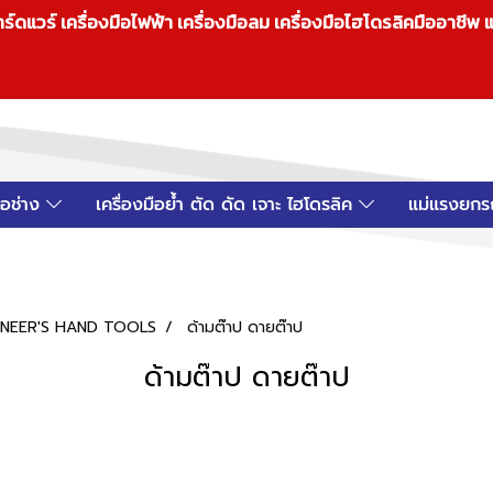
วร์ เครื่องมือไฟฟ้า เครื่องมือลม เครื่องมือไฮโดรลิคมืออาชีพ แ
มือช่าง
เครื่องมือย้ำ ตัด ดัด เจาะ ไฮโดรลิค
แม่แรงยกร
INEER'S HAND TOOLS
ด้ามต๊าป ดายต๊าป
ด้ามต๊าป ดายต๊าป