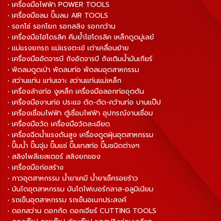
• เครื่องมือไฟฟ้า POWER TOOLS
• เครื่องมือลม ปั๊มลม AIR TOOLS
• รอกโซ่ รอกโยก รอกสลิง รอกกว้าน
• เครื่องมือไฮโดรลิค คีมย้ำไฮโดรลิค เหล็กดูดมู่เลย์
• แม่แรงยกรถ แม่แรงตะเข้ เต่าเคลื่อนย้าย
• เครื่องมืออัดจารบี ถังอัดจารบี ถังเติมน้ำมันเกียร์
• พัดลมดูดเป่า พัดลมท่อ พัดลมอุตสาหกรรม
• สว่านแท่น แท่นเจาะ สว่านแท่นแม่เหล็ก
• เครื่องล้างท่อ งูเหล็ก เครื่องมือลอกท่ออุดตัน
• เครื่องมืองานท่อ ประแจ ดัด-ตัด-คว้านท่อ บานแป๊ป
• เครื่องเชื่อมไฟฟ้า ตู้เชื่อมไฟฟ้า อุปกรณ์งานเชื่อม
• เครื่องมือวัด เครื่องมือวัดละเอียด
• เครื่องฉีดน้ำแรงดันสูง เครื่องดูดฝุ่นอุตสาหกรรม
• ปั๊มน้ำ ปั๊มจุ่ม ปั๊มแช่ ปั๊มเทสท่อ ปั๊มชนิดต่างๆ
• สลิงโพลีเยสเตอร์ สลิงยกของ
• เครื่องมือก่อสร้าง
• กาวอุตสาหกรรม น้ำยาเคมี น้ำยาเช็ครอยร้าว
• บันไดอุตสาหกรรม บันไดไฟเบอร์กลาส-อลูมิเนียม
• รถเข็นอุตสาหกรรม รถเข็นอเนกประสงค์
• ดอกสว่าน ดอกกัด ดอกเจียร์ CUTTING TOOLS