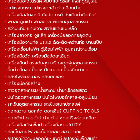
• เครื่องมือไฮโดรลิค คีมย้ำไฮโดรลิค เหล็กดูดมู่เลย์
• แม่แรงยกรถ แม่แรงตะเข้ เต่าเคลื่อนย้าย
• เครื่องมืออัดจารบี ถังอัดจารบี ถังเติมน้ำมันเกียร์
• พัดลมดูดเป่า พัดลมท่อ พัดลมอุตสาหกรรม
• สว่านแท่น แท่นเจาะ สว่านแท่นแม่เหล็ก
• เครื่องล้างท่อ งูเหล็ก เครื่องมือลอกท่ออุดตัน
• เครื่องมืองานท่อ ประแจ ดัด-ตัด-คว้านท่อ บานแป๊ป
• เครื่องเชื่อมไฟฟ้า ตู้เชื่อมไฟฟ้า อุปกรณ์งานเชื่อม
• เครื่องมือวัด เครื่องมือวัดละเอียด
• เครื่องฉีดน้ำแรงดันสูง เครื่องดูดฝุ่นอุตสาหกรรม
• ปั๊มน้ำ ปั๊มจุ่ม ปั๊มแช่ ปั๊มเทสท่อ ปั๊มชนิดต่างๆ
• สลิงโพลีเยสเตอร์ สลิงยกของ
• เครื่องมือก่อสร้าง
• กาวอุตสาหกรรม น้ำยาเคมี น้ำยาเช็ครอยร้าว
• บันไดอุตสาหกรรม บันไดไฟเบอร์กลาส-อลูมิเนียม
• รถเข็นอุตสาหกรรม รถเข็นอเนกประสงค์
• ดอกสว่าน ดอกกัด ดอกเจียร์ CUTTING TOOLS
• ดอกต๊าป ดายต๊าป ด้ามต๊าป ชุดสปริงซ่อมเกลียว
• เครื่องมือเวิร์คช็อป เครื่องมืองานไม้ DIY
• ล้อเก็บสายไฟ ล้อเก็บสายลม ล้อวัดระยะ
• อุปกรณ์ความปลอดภัย-เซฟตี้ อุปกรณ์แพ็คสินค้า