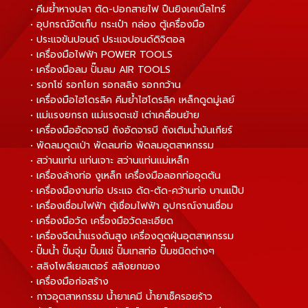
• คีมย้ำหางปลา ตัด-ปอกสายไฟ ปืนยิงเคเบิ้ลไทร์
• อุปกรณ์จัดเก็บ กระเป๋า กล่อง ตู้เครื่องมือ
• ประแจขันปอนด์ ประแจปอนด์ดิจิตอล
• เครื่องมือไฟฟ้า POWER TOOLS
• เครื่องมือลม ปั๊มลม AIR TOOLS
• รอกโซ่ รอกโยก รอกสลิง รอกกว้าน
• เครื่องมือไฮโดรลิค คีมย้ำไฮโดรลิค เหล็กดูดมู่เลย์
• แม่แรงยกรถ แม่แรงตะเข้ เต่าเคลื่อนย้าย
• เครื่องมืออัดจารบี ถังอัดจารบี ถังเติมน้ำมันเกียร์
• พัดลมดูดเป่า พัดลมท่อ พัดลมอุตสาหกรรม
• สว่านแท่น แท่นเจาะ สว่านแท่นแม่เหล็ก
• เครื่องล้างท่อ งูเหล็ก เครื่องมือลอกท่ออุดตัน
• เครื่องมืองานท่อ ประแจ ดัด-ตัด-คว้านท่อ บานแป๊ป
• เครื่องเชื่อมไฟฟ้า ตู้เชื่อมไฟฟ้า อุปกรณ์งานเชื่อม
• เครื่องมือวัด เครื่องมือวัดละเอียด
• เครื่องฉีดน้ำแรงดันสูง เครื่องดูดฝุ่นอุตสาหกรรม
• ปั๊มน้ำ ปั๊มจุ่ม ปั๊มแช่ ปั๊มเทสท่อ ปั๊มชนิดต่างๆ
• สลิงโพลีเยสเตอร์ สลิงยกของ
• เครื่องมือก่อสร้าง
• กาวอุตสาหกรรม น้ำยาเคมี น้ำยาเช็ครอยร้าว