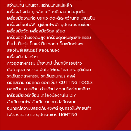
• สว่านแท่น แท่นเจาะ สว่านแท่นแม่เหล็ก
• เครื่องล้างท่อ งูเหล็ก เครื่องมือลอกท่ออุดตัน
• เครื่องมืองานท่อ ประแจ ดัด-ตัด-คว้านท่อ บานแป๊ป
• เครื่องเชื่อมไฟฟ้า ตู้เชื่อมไฟฟ้า อุปกรณ์งานเชื่อม
• เครื่องมือวัด เครื่องมือวัดละเอียด
• เครื่องฉีดน้ำแรงดันสูง เครื่องดูดฝุ่นอุตสาหกรรม
• ปั๊มน้ำ ปั๊มจุ่ม ปั๊มแช่ ปั๊มเทสท่อ ปั๊มชนิดต่างๆ
• สลิงโพลีเยสเตอร์ สลิงยกของ
• เครื่องมือก่อสร้าง
• กาวอุตสาหกรรม น้ำยาเคมี น้ำยาเช็ครอยร้าว
• บันไดอุตสาหกรรม บันไดไฟเบอร์กลาส-อลูมิเนียม
• รถเข็นอุตสาหกรรม รถเข็นอเนกประสงค์
• ดอกสว่าน ดอกกัด ดอกเจียร์ CUTTING TOOLS
• ดอกต๊าป ดายต๊าป ด้ามต๊าป ชุดสปริงซ่อมเกลียว
• เครื่องมือเวิร์คช็อป เครื่องมืองานไม้ DIY
• ล้อเก็บสายไฟ ล้อเก็บสายลม ล้อวัดระยะ
• อุปกรณ์ความปลอดภัย-เซฟตี้ อุปกรณ์แพ็คสินค้า
• ไฟส่องสว่าง และอุปกรณ์ช่าง LIGHTING