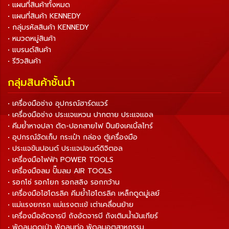
• แผนที่สินค้าทั้งหมด
• แผนที่สินค้า KENNEDY
• กลุ่มรหัสสินค้า KENNEDY
• หมวดหมู่สินค้า
• แบรนด์สินค้า
• รีวิวสินค้า
กลุ่มสินค้าชั้นนำ
• เครื่องมือช่าง อุปกรณ์ฮาร์ดแวร์
• เครื่องมือช่าง ประแจแหวน ปากตาย ประแจแอล
• คีมย้ำหางปลา ตัด-ปอกสายไฟ ปืนยิงเคเบิ้ลไทร์
• อุปกรณ์จัดเก็บ กระเป๋า กล่อง ตู้เครื่องมือ
• ประแจขันปอนด์ ประแจปอนด์ดิจิตอล
• เครื่องมือไฟฟ้า POWER TOOLS
• เครื่องมือลม ปั๊มลม AIR TOOLS
• รอกโซ่ รอกโยก รอกสลิง รอกกว้าน
• เครื่องมือไฮโดรลิค คีมย้ำไฮโดรลิค เหล็กดูดมู่เลย์
• แม่แรงยกรถ แม่แรงตะเข้ เต่าเคลื่อนย้าย
• เครื่องมืออัดจารบี ถังอัดจารบี ถังเติมน้ำมันเกียร์
• พัดลมดูดเป่า พัดลมท่อ พัดลมอุตสาหกรรม